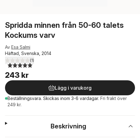
Spridda minnen från 50-60 talets
Kockums varv
Av
Esa Salmi
Häftad, Svenska, 2014
(
1
)
5,0
utav 5 stjärnor. Totalt antal röster:
243 kr
Lägg i varukorg
Beställningsvara.
Skickas
inom 3-6 vardagar
.
Fri frakt över
249 kr.
Beskrivning