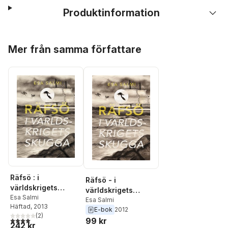
Produktinformation
Hoppa över listan
Mer från samma författare
Räfsö : i
Räfsö - i
världskrigets
världskrigets
skugga
Esa Salmi
skugga
Esa Salmi
Häftad
, 2013
E-bok
2012
(
2
)
4,0
utav 5 stjärnor. Totalt antal röster:
99 kr
242 kr