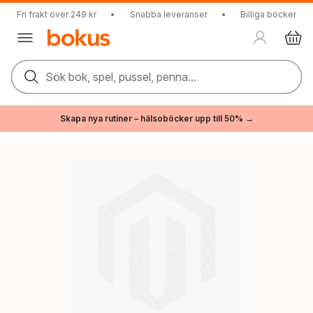
Fri frakt över 249 kr
•
Snabba leveranser
•
Billiga böcker
Sök bok, spel, pussel, penna...
Skapa nya rutiner – hälsoböcker upp till 50% →