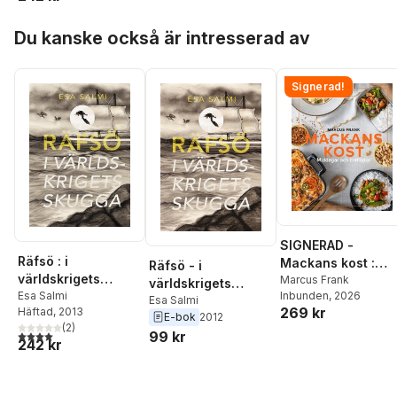
Hoppa över listan
Du kanske också är intresserad av
Signerad!
SIGNERAD -
Räfsö : i
Mackans kost :
Räfsö - i
världskrigets
Middagar och
Marcus Frank
världskrigets
Inbunden
, 2026
skugga
Esa Salmi
matlådor
skugga
Esa Salmi
269 kr
Häftad
, 2013
E-bok
2012
(
2
)
4,0
utav 5 stjärnor. Totalt antal röster:
99 kr
242 kr