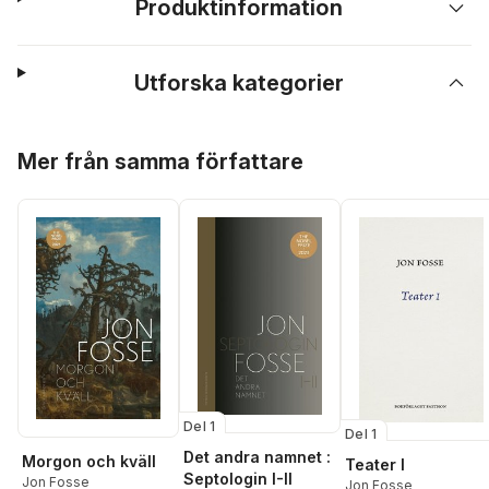
Produktinformation
Utforska kategorier
Hoppa över listan
Mer från samma författare
Del 1
Del 1
Det andra namnet :
Morgon och kväll
Teater I
Septologin I-II
Jon Fosse
Jon Fosse