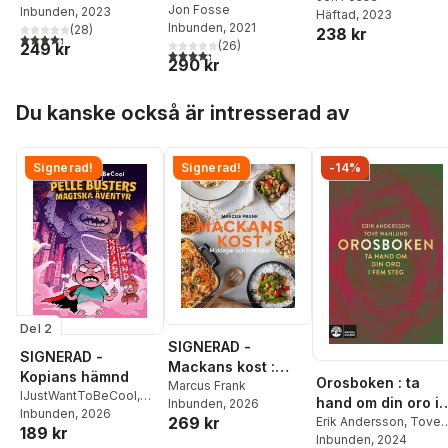
Jon Fosse
Inbunden
, 2023
Häftad
, 2023
Inbunden
, 2021
(
28
)
238 kr
4,3
utav 5 stjärnor. Totalt antal röster:
(
26
)
249 kr
4,3
utav 5 stjärnor. Totalt antal röster:
290 kr
Hoppa över listan
Du kanske också är intresserad av
Signerad!
Signerad!
-14%
Del 2
SIGNERAD -
SIGNERAD -
Mackans kost :
Kopians hämnd
Orosboken : ta
Middagar och
Marcus Frank
IJustWantToBeCool
,
hand om din oro i
Inbunden
, 2026
matlådor
Joel Adolphson
Inbunden
, 2026
,
Emil
269 kr
fem steg
Erik Andersson
,
Tove
189 kr
Ejdemo Beer
,
Victor
Wahlund
Inbunden
, 2024