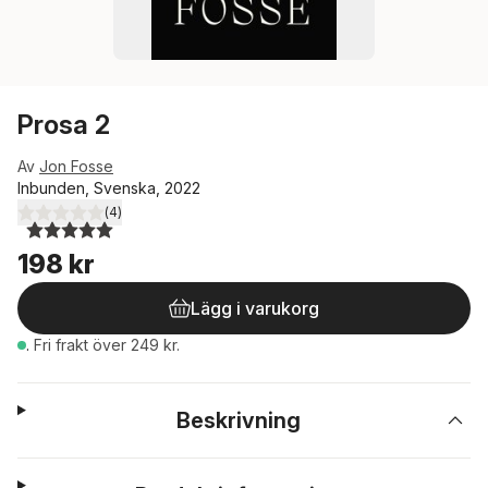
Prosa 2
Av
Jon Fosse
Inbunden, Svenska, 2022
(
4
)
5,0
utav 5 stjärnor. Totalt antal röster:
198 kr
Lägg i varukorg
.
Fri frakt över 249 kr.
Beskrivning