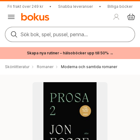
Fri frakt över 249 kr
•
Snabba leveranser
•
Billiga böcker
Sök bok, spel, pussel, penna...
Skapa nya rutiner – hälsoböcker upp till 50% →
Skönlitteratur
Romaner
Moderna och samtida romaner