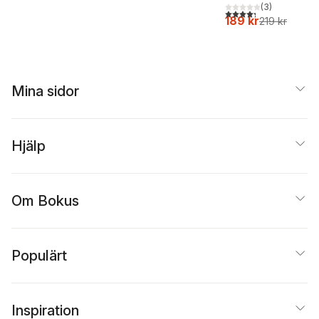
Beer
(
3
)
4,3
utav 5 stjärnor. Tota
189 kr
219 kr
Mina sidor
Hjälp
Om Bokus
Populärt
Inspiration