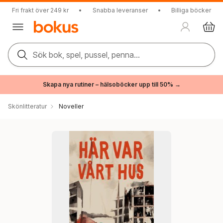
Fri frakt över 249 kr
•
Snabba leveranser
•
Billiga böcker
Sök bok, spel, pussel, penna...
Skapa nya rutiner – hälsoböcker upp till 50% →
Skönlitteratur
Noveller