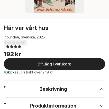
Här var vårt hus
Inbunden, Svenska, 2025
(
1
)
4,0
utav 5 stjärnor. Totalt antal röster:
192 kr
Lägg i varukorg
Skickas
.
Fri frakt över 249 kr.
Beskrivning
Produktinformation