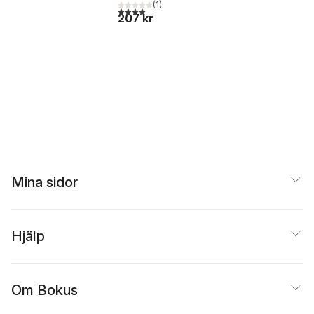
(
1
)
4,0
utav 5 stjärnor. Totalt antal röster:
207 kr
Mina sidor
Hjälp
Om Bokus