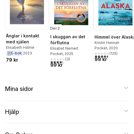
Del 2
Änglar i kontakt
I skuggan av det
Himmel över Alask
med själen
förflutna
Kristin Hannah
Elisabeth Halme
Pocket
, 2020
Elisabet Nemert
E-bok
2023
(
125
)
Pocket
, 2025
4,5
utav 5 stjärnor. Tota
99 kr
(
3
)
79 kr
4,3
utav 5 stjärnor. Totalt antal röster:
99 kr
Mina sidor
Hjälp