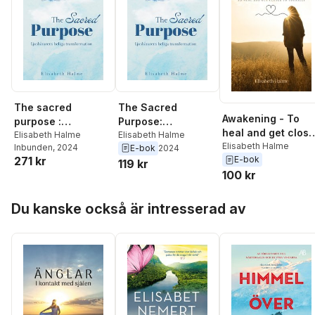
The sacred
The Sacred
Awakening - To
purpose :
Purpose:
heal and get close
ljusbärarens heliga
Elisabeth Halme
Ljusbärarens
Elisabeth Halme
to yourself
Elisabeth Halme
Inbunden
, 2024
E-bok
2024
transformation
heliga
271 kr
E-bok
119 kr
transformation
100 kr
Hoppa över listan
Du kanske också är intresserad av