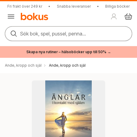
Fri frakt över 249 kr
•
Snabba leveranser
•
Billiga böcker
Sök bok, spel, pussel, penna...
Skapa nya rutiner – hälsoböcker upp till 50% →
Ande, kropp och själ
Ande, kropp och själ