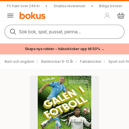
Fri frakt över 249 kr
•
Snabba leveranser
•
Billiga böcker
Sök bok, spel, pussel, penna...
Skapa nya rutiner – hälsoböcker upp till 50% →
Barn och ungdom
Barnböcker 9-12 år
Faktaböcker
Sport och fri