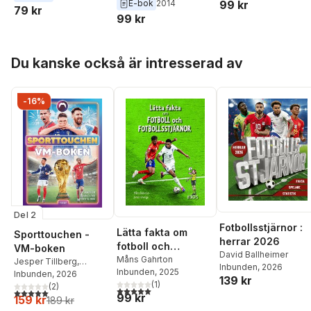
99 kr
E-bok
2014
79 kr
99 kr
Hoppa över listan
Du kanske också är intresserad av
-16%
Del 2
Fotbollsstjärnor :
Lätta fakta om
Sporttouchen -
herrar 2026
fotboll och
VM-boken
David Ballheimer
fotbollsstjärnor
Måns Gahrton
Jesper Tillberg
,
Inbunden
, 2026
Inbunden
, 2025
Sporttouchen
Inbunden
, 2026
,
Tim
139 kr
(
1
)
Rangström
(
2
)
,
Charles
5,0
utav 5 stjärnor. Totalt antal röster:
5,0
utav 5 stjärnor. Totalt antal röster:
99 kr
159 kr
Faro
189 kr