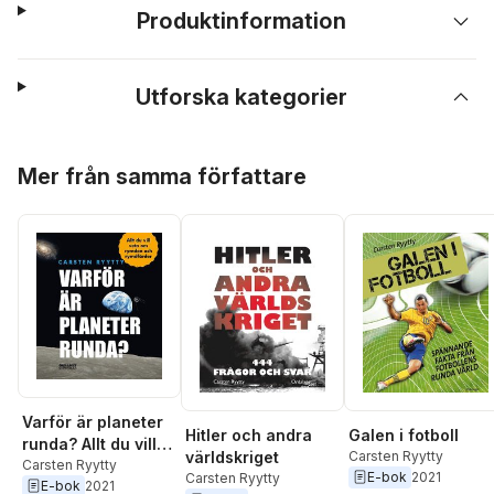
Produktinformation
Utforska kategorier
Hoppa över listan
Mer från samma författare
Varför är planeter
Galen i fotboll
Hitler och andra
runda? Allt du vill
Carsten Ryytty
världskriget
veta om rymden
Carsten Ryytty
E-bok
2021
Carsten Ryytty
E-bok
2021
och rymdfärder