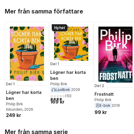
Hoppa över listan
Mer från samma författare
Nyhet
Del 1
Lögner har korta
ben
Del 1
Philip Birk
Del 2
Ljudbok
2026
Lögner har korta
Frostnatt
(
10
)
ben
4,1
utav 5 stjärnor. Totalt antal röster:
Philip Birk
169 kr
Philip Birk
E-bok
2019
Inbunden
, 2026
99 kr
249 kr
Hoppa över listan
Mer från samma serie