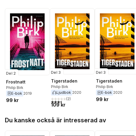
Del 3
Del 3
Del 2
Tigerstaden
Tigerstaden
Frostnatt
Philip Birk
Philip Birk
Philip Birk
Ljudbok
2020
E-bok
2020
E-bok
2019
99 kr
(
2
)
99 kr
3,5
utav 5 stjärnor. Totalt antal röster:
109 kr
Hoppa över listan
Du kanske också är intresserad av