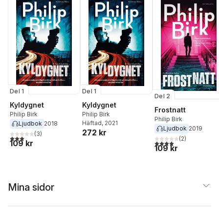
Del 1
Del 1
Del 2
Kyldygnet
Kyldygnet
Frostnatt
Philip Birk
Philip Birk
Philip Birk
Häftad
, 2021
Ljudbok
2018
Ljudbok
2019
272 kr
(
3
)
3,0
utav 5 stjärnor. Totalt antal röster:
(
2
)
109 kr
4,0
utav 5 stjärnor. Tota
109 kr
Mina sidor