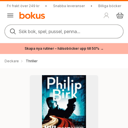
Fri frakt över 249 kr
•
Snabba leveranser
•
Billiga böcker
Sök bok, spel, pussel, penna...
Skapa nya rutiner – hälsoböcker upp till 50% →
Deckare
Thriller