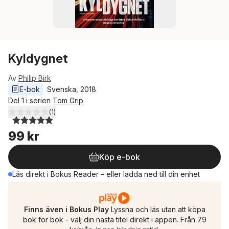
Kyldygnet
Av
Philip Birk
E-bok
Svenska
, 
2018
Del 1 i serien
Tom Grip
(
1
)
5,0
utav 5 stjärnor. Totalt antal röster:
99 kr
Köp e-bok
Läs direkt i Bokus Reader – eller ladda ned till din enhet
Finns även i Bokus Play
Lyssna och läs utan att köpa
bok för bok - välj din nästa titel direkt i appen. Från 79