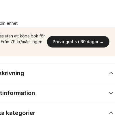
 din enhet
äs utan att köpa bok för
n. Från 79 kr/mån. Ingen
Prova gratis i 60 dagar →
skrivning
tinformation
ka kategorier