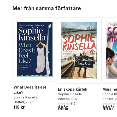
Hoppa över listan
Mer från samma författare
What Does it Feel
En skopa kärlek
Mina he
Like?
Sophie Kinsella
Sophie Ki
Sophie Kinsella
Pocket
, 2017
Pocket
, 
Häftad
, 2026
(
19
)
(
3,7
utav 5 stjärnor. Totalt antal röster:
4,5
utav 5 
119 kr
99 kr
99 kr