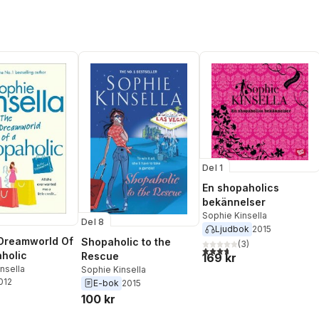
Del 1
En shopaholics
bekännelser
Sophie Kinsella
Del 8
Ljudbok
2015
Dreamworld Of
Shopaholic to the
(
3
)
3,7
utav 5 stjärnor. Totalt ant
holic
Rescue
169 kr
nsella
Sophie Kinsella
2012
E-bok
2015
100 kr