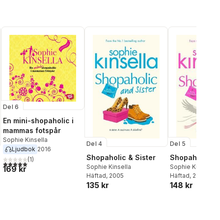
Del 6
En mini-shopaholic i
mammas fotspår
Sophie Kinsella
Del 4
Del 5
Ljudbok
2016
Shopaholic & Sister
Shopaholic &
(
1
)
5,0
utav 5 stjärnor. Totalt antal röster:
Sophie Kinsella
Sophie Kinsella
169 kr
Häftad
, 2005
Häftad
, 2007
135 kr
148 kr