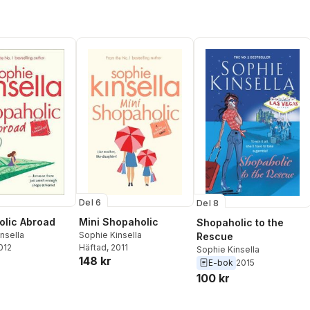
Del 6
Del 8
lic Abroad
Mini Shopaholic
Shopaholic to the
nsella
Sophie Kinsella
Rescue
2012
Häftad
, 2011
Sophie Kinsella
148 kr
E-bok
2015
100 kr