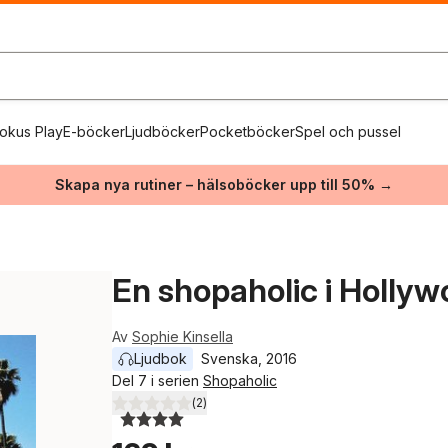
okus Play
E-böcker
Ljudböcker
Pocketböcker
Spel och pussel
Skapa nya rutiner – hälsoböcker upp till 50% →
En shopaholic i Holly
Av
Sophie Kinsella
Ljudbok
Svenska
, 
2016
Del 7 i serien
Shopaholic
(
2
)
4,0
utav 5 stjärnor. Totalt antal röster: