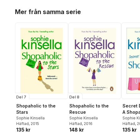
Hoppa över listan
Mer från samma serie
Del 7
Del 8
Shopaholic to the
Shopaholic to the
Secret 
Stars
Rescue
A Shopa
Sophie Kinsella
Sophie Kinsella
Sophie Ki
Häftad
, 2015
Häftad
, 2016
Häftad
, 
135 kr
148 kr
135 kr