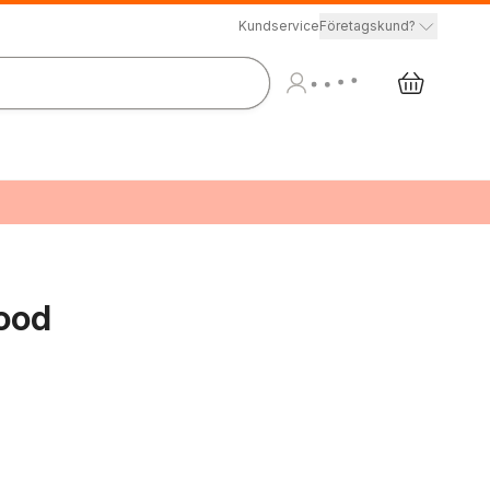
Kundservice
Företagskund?
wood