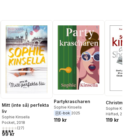
Partykrascharen
Christmas Sh
Mitt (inte så) perfekta
Sophie Kinsella
Sophie Kinsella
liv
E-bok
2025
Häftad
, 2020
Sophie Kinsella
119 kr
119 kr
Pocket
, 2018
(
27
)
3,7
utav 5 stjärnor. Totalt antal röster:
99 kr