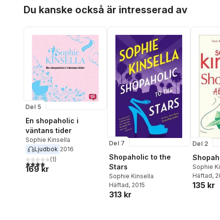
Hoppa över listan
Du kanske också är intresserad av
Del 5
En shopaholic i
väntans tider
Sophie Kinsella
Del 7
Del 2
Ljudbok
2016
Shopaholic to the
Shopaho
(
1
)
4,0
utav 5 stjärnor. Totalt antal röster:
Stars
Sophie Ki
169 kr
Häftad
, 
Sophie Kinsella
135 kr
Häftad
, 2015
313 kr