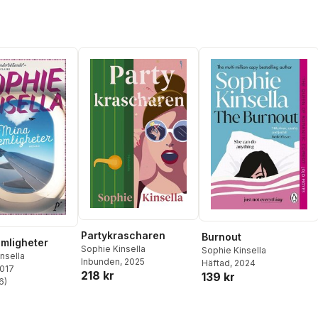
Partykrascharen
Burnout
mligheter
Sophie Kinsella
Sophie Kinsella
nsella
Inbunden
, 2025
Häftad
, 2024
2017
218 kr
139 kr
6
)
stjärnor. Totalt antal röster: