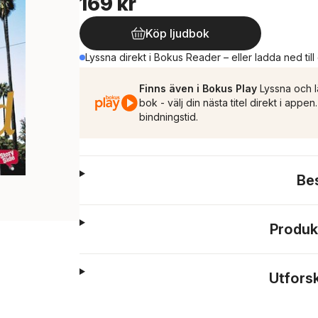
169 kr
Köp ljudbok
Lyssna direkt i Bokus Reader – eller ladda ned till
Finns även i Bokus Play
Lyssna och l
bok - välj din nästa titel direkt i appe
bindningstid.
Be
Produk
Utfors