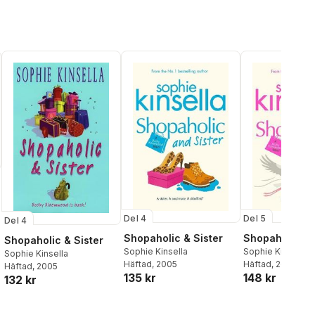
Del 4
Del 5
Del 4
Shopaholic & Sister
Shopaholic &
Shopaholic & Sister
al röster:
Sophie Kinsella
Sophie Kinsella
Sophie Kinsella
Häftad
, 2005
Häftad
, 2007
Häftad
, 2005
135 kr
148 kr
132 kr