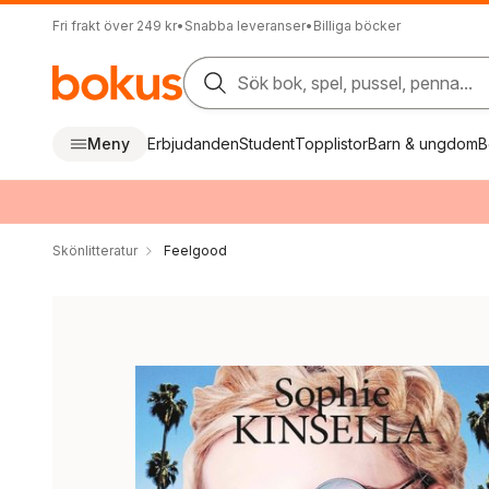
Fri frakt över 249 kr
•
Snabba leveranser
•
Billiga böcker
Sök bok, spel, pussel, penna...
Meny
Erbjudanden
Student
Topplistor
Barn & ungdom
B
Skönlitteratur
Feelgood