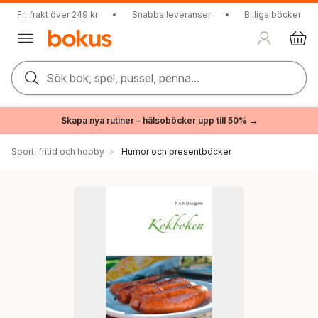
Fri frakt över 249 kr
•
Snabba leveranser
•
Billiga böcker
Sök bok, spel, pussel, penna...
Skapa nya rutiner – hälsoböcker upp till 50% →
Sport, fritid och hobby
Humor och presentböcker