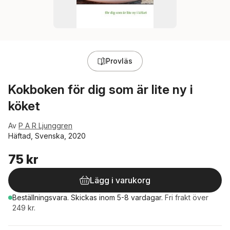
Provläs
Kokboken för dig som är lite ny i
köket
Av
P A R Ljunggren
Häftad, Svenska, 2020
75 kr
Lägg i varukorg
Beställningsvara.
Skickas
inom 5-8 vardagar
.
Fri frakt över
249 kr.