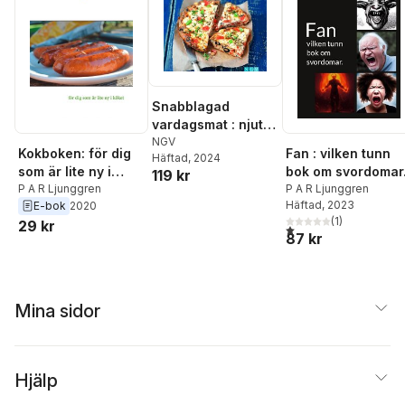
Snabblagad
vardagsmat : njut
utan stress
NGV
Kokboken: för dig
Fan : vilken tunn
Häftad
, 2024
som är lite ny i
bok om svordomar
119 kr
köket
P A R Ljunggren
P A R Ljunggren
Häftad
, 2023
E-bok
2020
(
1
)
29 kr
1,0
utav 5 stjärnor. Total
87 kr
Mina sidor
Hjälp