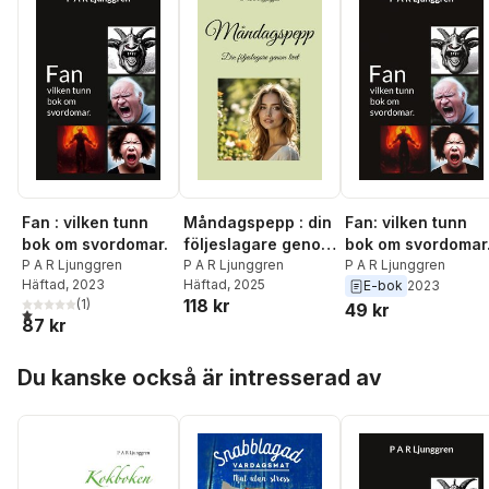
Fan : vilken tunn
Måndagspepp : din
Fan: vilken tunn
bok om svordomar.
följeslagare genom
bok om svordomar
P A R Ljunggren
livet
P A R Ljunggren
P A R Ljunggren
Häftad
, 2023
Häftad
, 2025
E-bok
2023
118 kr
(
1
)
49 kr
1,0
utav 5 stjärnor. Totalt antal röster:
87 kr
Hoppa över listan
Du kanske också är intresserad av