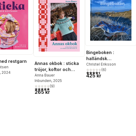
Bingeboken :
halländsk
med restgarn
Annas okbok : sticka
sticktradition -
Christel Eriksson
ntsen
tröjor, koftor och
(
6
)
levande kulturarv
4,5
utav 5 stjärnor. Totalt ant
, 2024
425 kr
andra plagg med
Anna Bauer
Inbunden
, 2025
runda ok
(
9
)
4,9
utav 5 stjärnor. Totalt antal röster:
265 kr