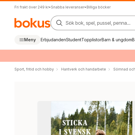
Fri frakt över 249 kr
•
Snabba leveranser
•
Billiga böcker
Sök bok, spel, pussel, penna...
Meny
Erbjudanden
Student
Topplistor
Barn & ungdom
B
Sport, fritid och hobby
Hantverk och handarbete
Sömnad och