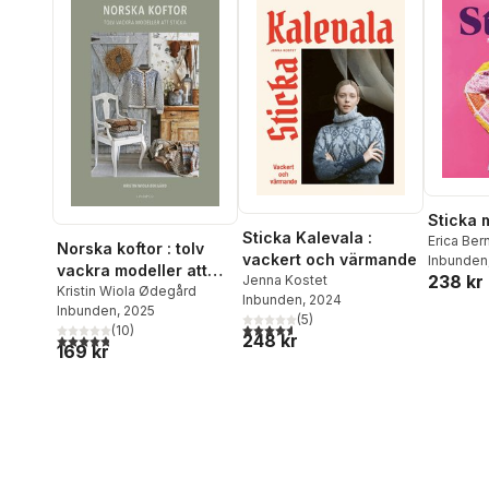
Sticka 
Sticka Kalevala :
Erica Ber
Norska koftor : tolv
vackert och värmande
Inbunden
vackra modeller att
238 kr
Jenna Kostet
sticka
Kristin Wiola Ødegård
Inbunden
, 2024
Inbunden
, 2025
(
5
)
4,6
utav 5 stjärnor. Totalt antal röster:
(
10
)
248 kr
4,8
utav 5 stjärnor. Totalt antal röster:
169 kr