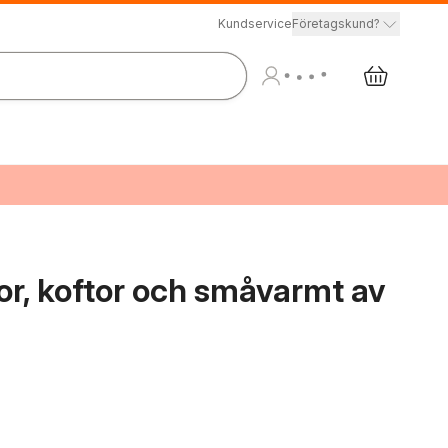
Kundservice
Företagskund?
öjor, koftor och småvarmt av