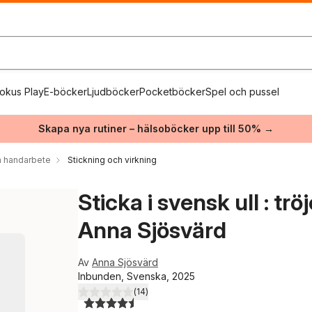
okus Play
E-böcker
Ljudböcker
Pocketböcker
Spel och pussel
Skapa nya rutiner – hälsoböcker upp till 50% →
 handarbete
Stickning och virkning
Sticka i svensk ull : tr
Anna Sjösvärd
Av
Anna Sjösvärd
Inbunden, Svenska, 2025
(
14
)
4,5
utav 5 stjärnor. Totalt antal röster: