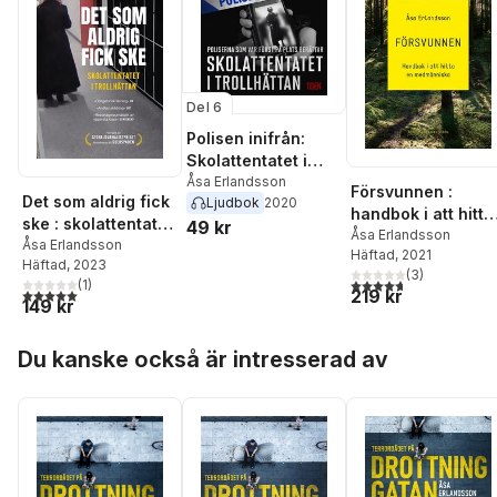
Del 6
Polisen inifrån:
Skolattentatet i
Trollhättan:
Åsa Erlandsson
Försvunnen :
Det som aldrig fick
Ljudbok
2020
poliserna först på
handbok i att hitta
ske : skolattentatet
49 kr
plats berättar
en medmänniska
Åsa Erlandsson
i Trollhättan
Åsa Erlandsson
Häftad
, 2021
Häftad
, 2023
(
3
)
4,7
utav 5 stjärnor. Tota
(
1
)
5,0
utav 5 stjärnor. Totalt antal röster:
219 kr
149 kr
Hoppa över listan
Du kanske också är intresserad av