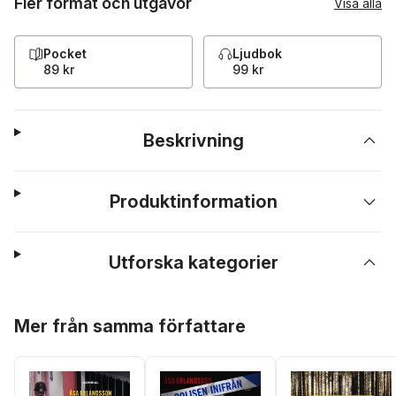
Fler format och utgåvor
Visa alla
Pocket
Ljudbok
89 kr
99 kr
Beskrivning
Produktinformation
Utforska kategorier
Hoppa över listan
Mer från samma författare