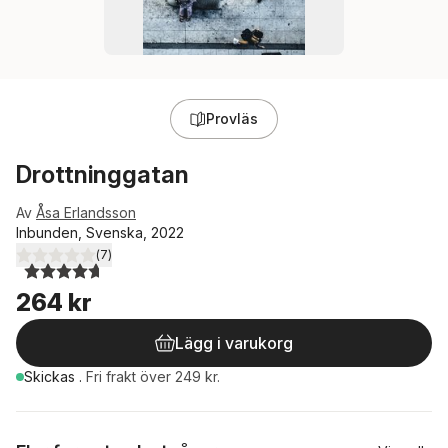
Provläs
Drottninggatan
Av
Åsa Erlandsson
Inbunden, Svenska, 2022
(
7
)
4,7
utav 5 stjärnor. Totalt antal röster:
264 kr
Lägg i varukorg
Skickas
.
Fri frakt över 249 kr.