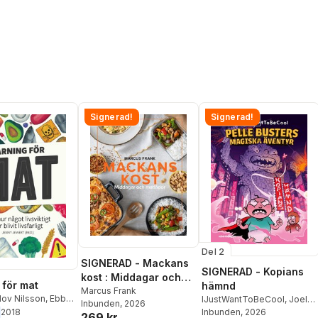
Signerad!
Signerad!
Del 2
SIGNERAD - Mackans
SIGNERAD - Kopians
kost : Middagar och
 för mat
hämnd
matlådor
Marcus Frank
Olov Nilsson
,
Ebbe
IJustWantToBeCool
,
Joel
Inbunden
, 2026
niel Rydén
,
Po
Adolphson
Inbunden
, 2026
,
Emil Ejdemo
2018
269 kr