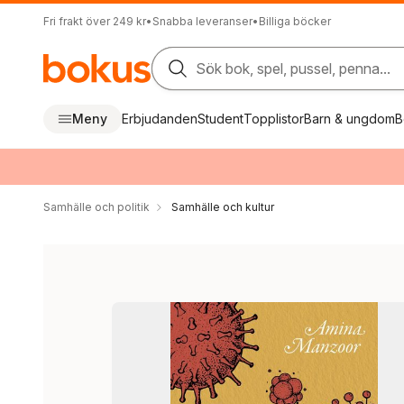
Fri frakt över 249 kr
•
Snabba leveranser
•
Billiga böcker
Sök bok, spel, pussel, penna...
Meny
Erbjudanden
Student
Topplistor
Barn & ungdom
B
Samhälle och politik
Samhälle och kultur