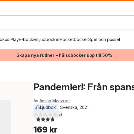
okus Play
E-böcker
Ljudböcker
Pocketböcker
Spel och pussel
Skapa nya rutiner – hälsoböcker upp till 50% →
Pandemier!: Från spans
Av
Amina Manzoor
Ljudbok
Svenska
, 
2021
(
5
)
3,8
utav 5 stjärnor. Totalt antal röster:
169 kr