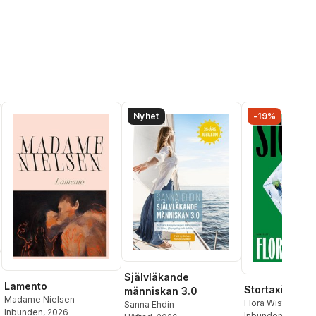
Nyhet
-19%
Självläkande
Lamento
Stortaxi
människan 3.0
Madame Nielsen
Flora Wiström
Sanna Ehdin
Inbunden
, 2026
Inbunden
, 2026