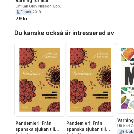
Varning för mat
Ulf Karl Olov Nilsson
,
Ebbe
Schön
,
Daniel Rydén
,
Po
E-bok
2018
Tidholm
,
Emanuel Karlsten
,
79 kr
Jenny Damberg
,
Carl
Cederström
,
Amina
Hoppa över listan
Du kanske också är intresserad av
Manzoor
,
Sara Ask
,
Pelle
Pelters
,
Claude Fischler
,
Jonas Engman
,
Katrine
Marçal
,
Emma Frans
,
Jenny
Jewert
Varning
Pandemier!: Från
Pandemier!: Från
Ulf Karl 
spanska sjukan till
spanska sjukan till
Schön
,
Da
E-bok