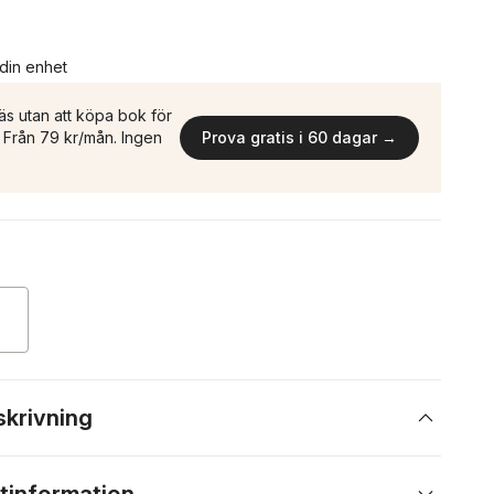
 din enhet
äs utan att köpa bok för
n. Från 79 kr/mån. Ingen
Prova gratis i 60 dagar →
skrivning