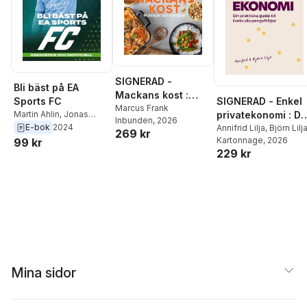
SIGNERAD -
Bli bäst på EA
Mackans kost :
SIGNERAD - Enkel
Sports FC
Middagar och
Marcus Frank
privatekonomi : Di
Martin Ahlin
,
Jonas
Inbunden
, 2026
matlådor
Jacobson
E-bok
2024
praktiska guide till
Annifrid Lilja
,
Björn Lilj
269 kr
Kartonnage
, 2026
99 kr
livets alla
229 kr
pengafrågor
Mina sidor