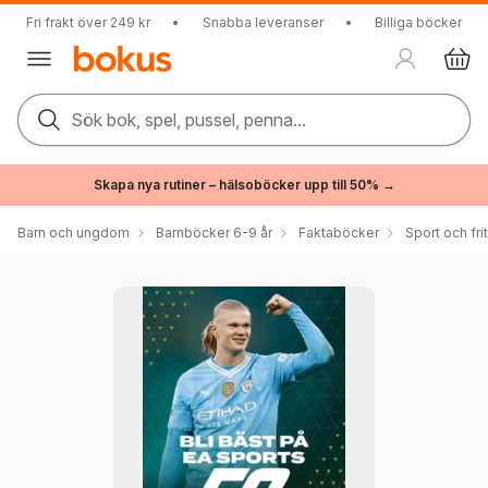
Fri frakt över 249 kr
•
Snabba leveranser
•
Billiga böcker
Sök bok, spel, pussel, penna...
Skapa nya rutiner – hälsoböcker upp till 50% →
Barn och ungdom
Barnböcker 6-9 år
Faktaböcker
Sport och fri