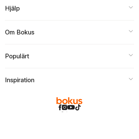
Hjälp
Om Bokus
Populärt
Inspiration
Bokus
@
Cookies
Anpassa cookies
Integritetspolicy
Köpvillkor