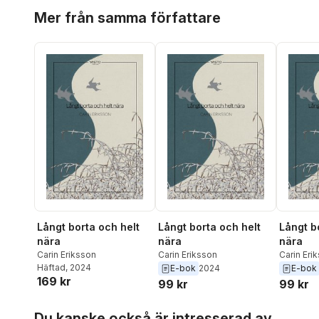
Hoppa över listan
Mer från samma författare
Långt borta och helt
Långt borta och helt
Långt b
nära
nära
nära
Carin Eriksson
Carin Eriksson
Carin Eri
Häftad
, 2024
E-bok
2024
E-bok
169 kr
99 kr
99 kr
Hoppa över listan
Du kanske också är intresserad av