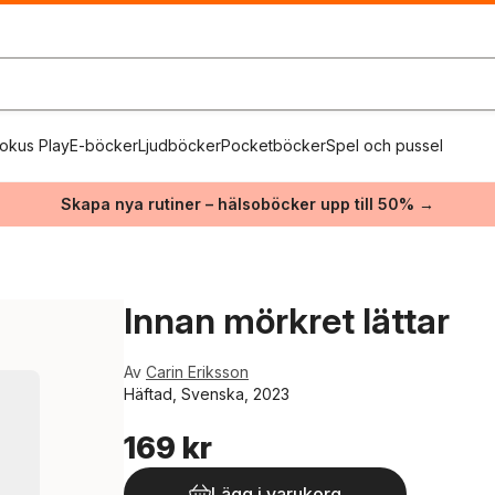
okus Play
E-böcker
Ljudböcker
Pocketböcker
Spel och pussel
Skapa nya rutiner – hälsoböcker upp till 50% →
Innan mörkret lättar
Av
Carin Eriksson
Häftad, Svenska, 2023
169 kr
Lägg i varukorg