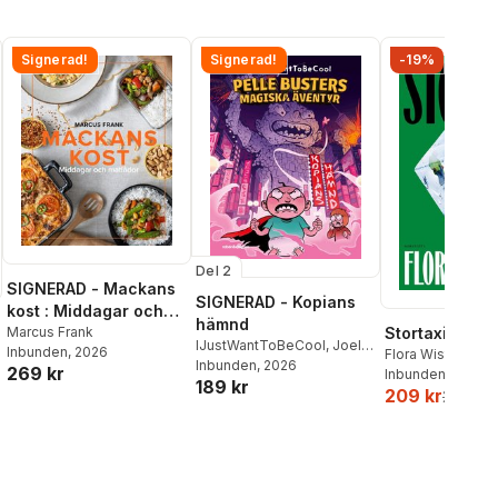
Signerad!
Signerad!
-19%
Del 2
SIGNERAD - Mackans
SIGNERAD - Kopians
kost : Middagar och
hämnd
matlådor
Marcus Frank
Stortaxi
IJustWantToBeCool
,
Joel
Inbunden
, 2026
Flora Wiström
Adolphson
Inbunden
, 2026
,
Emil Ejdemo
269 kr
Inbunden
, 2026
189 kr
Beer
,
Victor Beer
209 kr
259 kr