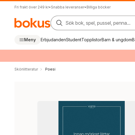
Fri frakt över 249 kr
•
Snabba leveranser
•
Billiga böcker
Sök bok, spel, pussel, penna...
Meny
Erbjudanden
Student
Topplistor
Barn & ungdom
B
Skönlitteratur
Poesi