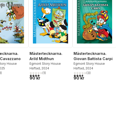
ecknarna.
Mästertecknarna.
Mästertecknarna.
 Cavazzano
Arild Midthun
Giovan Battista Carpi
tory House
Egmont Story House
Egmont Story House
2025
Häftad
, 2024
Häftad
, 2024
1
)
(
1
)
(
3
)
stjärnor. Totalt antal röster:
4,0
utav 5 stjärnor. Totalt antal röster:
3,7
utav 5 stjärnor. Totalt ant
90 kr
90 kr