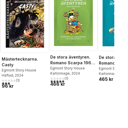
De stora äventyren.
De stora även
Mästertecknarna.
Romano Scarpa 1962,
Romano Scarp
Casty
Storvisir av Ankatonga
Egmont Story House
1964, Orent ju
Egmont Story Ho
Egmont Story House
Kartonnage
, 2024
Kartonnage
, 202
och andra historier
och andra hist
Häftad
, 2024
465 kr
(
1
)
(
1
)
5,0
utav 5 stjärnor. Totalt antal röster:
al röster:
3,0
utav 5 stjärnor. Totalt antal röster:
466 kr
96 kr