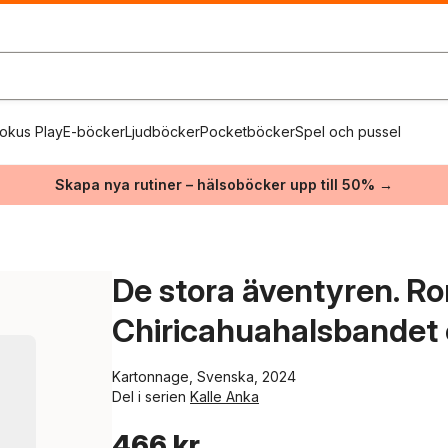
okus Play
E-böcker
Ljudböcker
Pocketböcker
Spel och pussel
Skapa nya rutiner – hälsoböcker upp till 50% →
De stora äventyren. R
Chiricahuahalsbandet o
Kartonnage, Svenska, 2024
Del i serien
Kalle Anka
466 kr