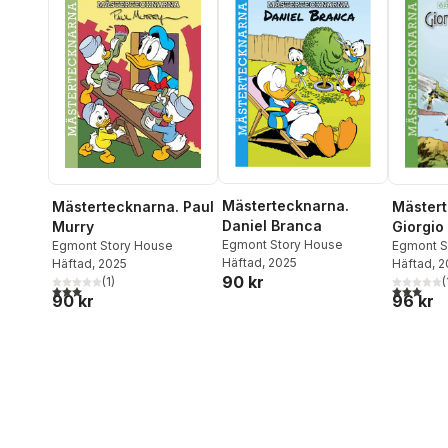
Mästertecknarna.
Mästert
Mästertecknarna. Paul
Daniel Branca
Giorgio
Murry
Egmont Story House
Egmont S
Egmont Story House
Häftad
, 2025
Häftad
, 
Häftad
, 2025
90 kr
(
(
1
)
3,0
utav 5 
3,0
utav 5 stjärnor. Totalt antal röster:
96 kr
90 kr