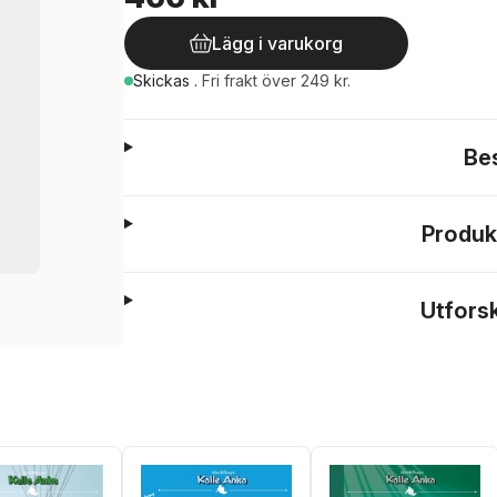
Lägg i varukorg
Skickas
.
Fri frakt över 249 kr.
Be
Produk
Utfors