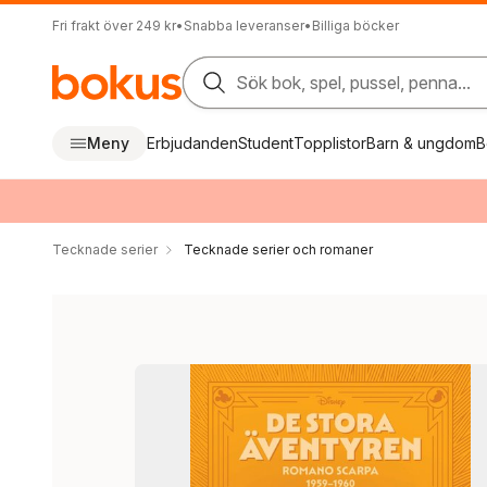
Fri frakt över 249 kr
•
Snabba leveranser
•
Billiga böcker
Sök bok, spel, pussel, penna...
Meny
Erbjudanden
Student
Topplistor
Barn & ungdom
B
Tecknade serier
Tecknade serier och romaner