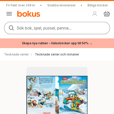
Fri frakt över 249 kr
•
Snabba leveranser
•
Billiga böcker
Sök bok, spel, pussel, penna...
Skapa nya rutiner – hälsoböcker upp till 50% →
Tecknade serier
Tecknade serier och romaner