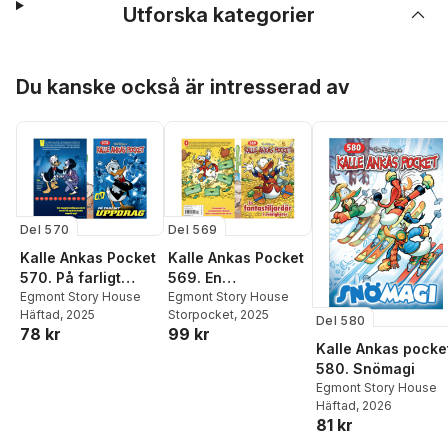
Utforska kategorier
Hoppa över listan
Du kanske också är intresserad av
Del 570
Del 569
Kalle Ankas Pocket
Kalle Ankas Pocket
570. På farligt
569. En
uppdrag
Egmont Story House
fantasimiljardär i
Egmont Story House
Häftad
, 2025
Storpocket
, 2025
svårigheter
Del 580
78 kr
99 kr
Kalle Ankas pocke
580. Snömagi
Egmont Story House
Häftad
, 2026
81 kr