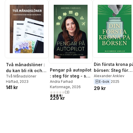
Din första krona p
Två månadslöner :
Pengar på autopilot
börsen: Steg för
du kan bli rik och
: steg för steg - så
steg-manual till di
Alexander Anklev
nå din dröm även
Två Månadslöner
E-bok
2025
Häftad
, 2023
får du börsen att
Andra Farhad
som aldrig
med låg inkomst
141 kr
Kartonnage
, 2026
29 kr
jobba för dig
investerat på
(
3
)
börsen tidigare
4,3
utav 5 stjärnor. Totalt antal röster:
229 kr