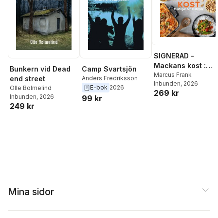
SIGNERAD -
Mackans kost :
Bunkern vid Dead
Camp Svartsjön
Middagar och
Marcus Frank
end street
Anders Fredriksson
Inbunden
, 2026
matlådor
E-bok
2026
Olle Bolmelind
269 kr
Inbunden
, 2026
99 kr
249 kr
Mina sidor