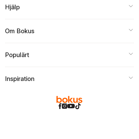
Hjälp
Om Bokus
Populärt
Inspiration
Bokus
@
Cookies
Anpassa cookies
Integritetspolicy
Köpvillkor