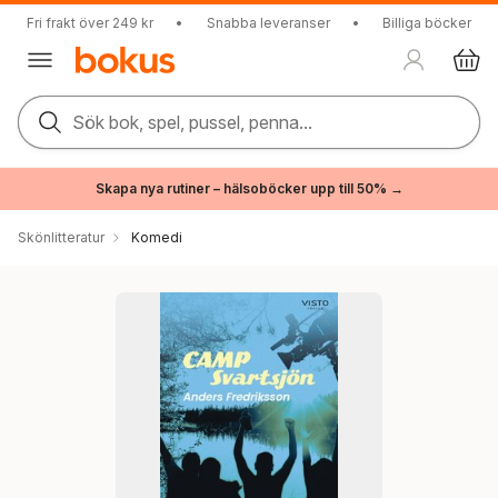
Fri frakt över 249 kr
•
Snabba leveranser
•
Billiga böcker
Sök bok, spel, pussel, penna...
Skapa nya rutiner – hälsoböcker upp till 50% →
Skönlitteratur
Komedi