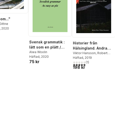
om..."
Gittne
, 2020
Svensk grammatik :
Historier från
lätt som en plätt /
Hälsingland. Andra
Swedish grammar : as
Alwa Woxlin
boken
Viktor Hansson
,
Robert
Häftad
, 2020
easy as pie
Fors
Häftad
, 2019
75 kr
(
1
)
5,0
utav 5 stjärnor. Totalt ant
198 kr