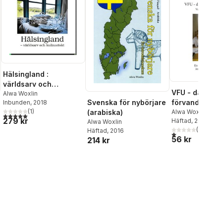
Hälsingland :
världsarv och
VFU - då du
kulinariskt
Alwa Woxlin
Svenska för nybörjare
förvandlas till 
Inbunden
, 2018
(
1
)
(arabiska)
verksamhetsf
Alwa Woxlin
5,0
utav 5 stjärnor. Totalt antal röster:
279 kr
Häftad
, 2008
Alwa Woxlin
utbildning : e
(
1
)
Häftad
, 2016
1,0
utav 5 stjärnor.
56 kr
214 kr
al röster: