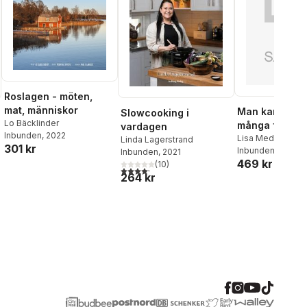
Roslagen - möten,
mat, människor
Man kan sjun
Slowcooking i
Lo Bäcklinder
många fler sät
vardagen
Inbunden
, 2022
Lisa Medin
Linda Lagerstrand
301 kr
Inbunden
, 2022
Inbunden
, 2021
469 kr
(
10
)
4,2
utav 5 stjärnor. Totalt antal röster:
al röster:
264 kr