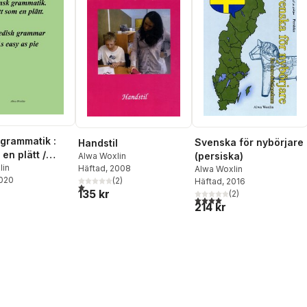
grammatik :
Svenska för nybörjare
Handstil
 en plätt /
(persiska)
Alwa Woxlin
 grammar : as
lin
Häftad
, 2008
Alwa Woxlin
2020
(
2
)
 pie
Häftad
, 2016
1,0
utav 5 stjärnor. Totalt antal röster:
135 kr
(
2
)
4,0
utav 5 stjärnor. Totalt ant
214 kr