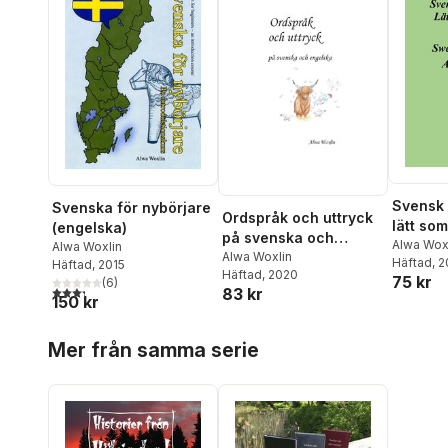
Svensk 
Svenska för nybörjare
Ordspråk och uttryck
lätt som
(engelska)
på svenska och
Swedish
Alwa Wox
Alwa Woxlin
engelska
Alwa Woxlin
Häftad
, 
easy as
Häftad
, 2015
Häftad
, 2020
75 kr
(
6
)
3,3
utav 5 stjärnor. Totalt antal röster:
83 kr
150 kr
Hoppa över listan
Mer från samma serie