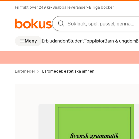
Fri frakt över 249 kr
•
Snabba leveranser
•
Billiga böcker
Sök bok, spel, pussel, penna...
Meny
Erbjudanden
Student
Topplistor
Barn & ungdom
B
Läromedel
Läromedel: estetiska ämnen