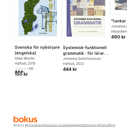
"tankar 
Johanna 
Inbunden
490 kr
Svenska för nybörjare
Systemisk-funktionell
(engelska)
grammatik : för lärare i
Alwa Woxlin
svenska och svenska
Johanna Salomonsson
Häftad
, 2015
Häftad
, 2022
som andraspråk
(
6
)
444 kr
3,3
utav 5 stjärnor. Totalt antal röster:
150 kr
Bokus
@
Cookies
Anpassa cookies
Integritetspolicy
Köpvillkor