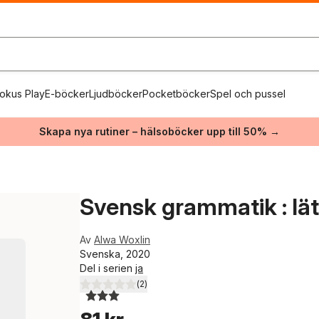
okus Play
E-böcker
Ljudböcker
Pocketböcker
Spel och pussel
Skapa nya rutiner – hälsoböcker upp till 50% →
Svensk grammatik : lät
Av
Alwa Woxlin
Svenska, 2020
Del i serien
ja
(
2
)
3,0
utav 5 stjärnor. Totalt antal röster: