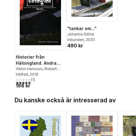
"tankar om..."
Johanna Gittne
Inbunden
, 2020
490 kr
Historier från
Hälsingland. Andra
boken
Viktor Hansson
,
Robert
Fors
Häftad
, 2019
(
1
)
5,0
utav 5 stjärnor. Totalt antal röster:
198 kr
Hoppa över listan
Du kanske också är intresserad av