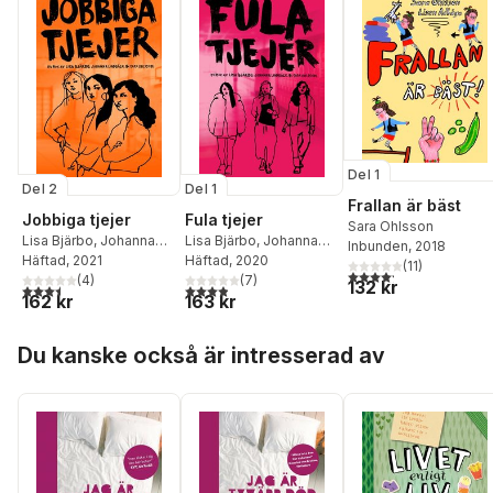
Del 1
Del 2
Del 1
Frallan är bäst
Jobbiga tjejer
Fula tjejer
Sara Ohlsson
Lisa Bjärbo
,
Johanna
Lisa Bjärbo
,
Johanna
Inbunden
, 2018
Lindbäck
Häftad
, 2021
,
Sara Ohlsson
Lindbäck
Häftad
, 2020
,
Sara Ohlsson
(
11
)
4,2
utav 5 stjärnor. Tota
(
4
)
(
7
)
132 kr
3,5
utav 5 stjärnor. Totalt antal röster:
3,9
utav 5 stjärnor. Totalt antal röster:
162 kr
163 kr
Hoppa över listan
Du kanske också är intresserad av