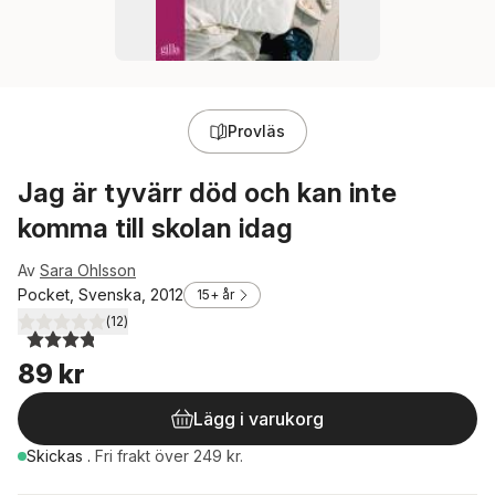
Provläs
Jag är tyvärr död och kan inte
komma till skolan idag
Av
Sara Ohlsson
Pocket, Svenska, 2012
15+ år
(
12
)
3,8
utav 5 stjärnor. Totalt antal röster:
89 kr
Lägg i varukorg
Skickas
.
Fri frakt över 249 kr.