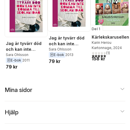
Del 1
Kärlekskarusellen
Jag är tyvärr död
Karin Herou
Jag är tyvärr död
och kan inte
Kartonnage
, 2024
och kan inte
komma till skolan
Sara Ohlsson
(
1
)
komma till skolan
Sara Ohlsson
E-bok
2013
idag
5,0
utav 5 stjärnor. Tota
158 kr
E-bok
2011
idag
79 kr
79 kr
Mina sidor
Hjälp