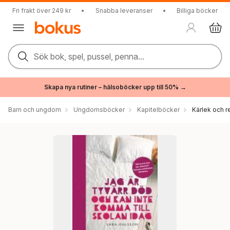
Fri frakt över 249 kr
•
Snabba leveranser
•
Billiga böcker
Sök bok, spel, pussel, penna...
Skapa nya rutiner – hälsoböcker upp till 50% →
Barn och ungdom
Ungdomsböcker
Kapitelböcker
Kärlek och r