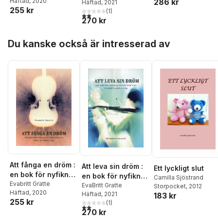
Häftad
, 2020
286 kr
sig spela fiol
Häftad
, 2021
fortsätta spela fiol
255 kr
(
1
)
2,0
utav 5 stjärnor. Totalt antal röster:
270 kr
Hoppa över listan
Du kanske också är intresserad av
Att fånga en dröm :
Att leva sin dröm :
Ett lyckligt slut
en bok för nyfikna
en bok för nyfikna
Camilla Sjöstrand
vuxna som vill lära
Evabritt Gratte
vuxna som vill
EvaBritt Gratte
Storpocket
, 2012
Häftad
, 2020
sig spela fiol
Häftad
, 2021
183 kr
fortsätta spela fiol
255 kr
(
1
)
2,0
utav 5 stjärnor. Totalt antal röster:
270 kr