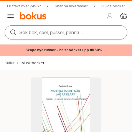
Fri frakt över 249 kr
•
Snabba leveranser
•
Billiga böcker
Sök bok, spel, pussel, penna...
Skapa nya rutiner – hälsoböcker upp till 50% →
Kultur
Musikböcker