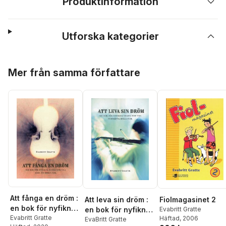
Produktinformation
Utforska kategorier
Hoppa över listan
Mer från samma författare
Att fånga en dröm :
Att leva sin dröm :
Fiolmagasinet 2
en bok för nyfikna
en bok för nyfikna
Evabritt Gratte
vuxna som vill lära
Evabritt Gratte
Häftad
, 2006
vuxna som vill
EvaBritt Gratte