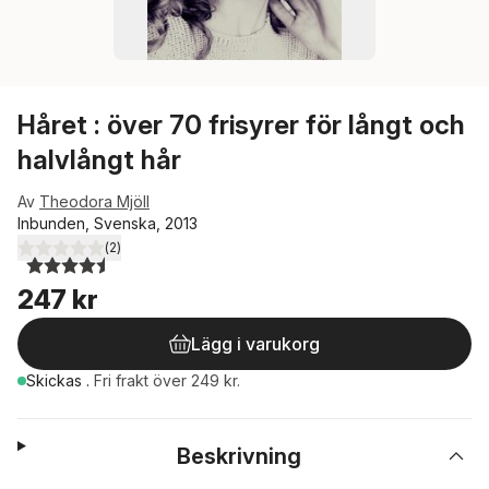
Håret : över 70 frisyrer för långt och
halvlångt hår
Av
Theodora Mjöll
Inbunden, Svenska, 2013
(
2
)
4,5
utav 5 stjärnor. Totalt antal röster:
247 kr
Lägg i varukorg
Skickas
.
Fri frakt över 249 kr.
Beskrivning