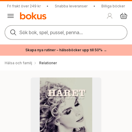
Fri frakt över 249 kr
•
Snabba leveranser
•
Billiga böcker
Sök bok, spel, pussel, penna...
Skapa nya rutiner – hälsoböcker upp till 50% →
Hälsa och familj
Relationer