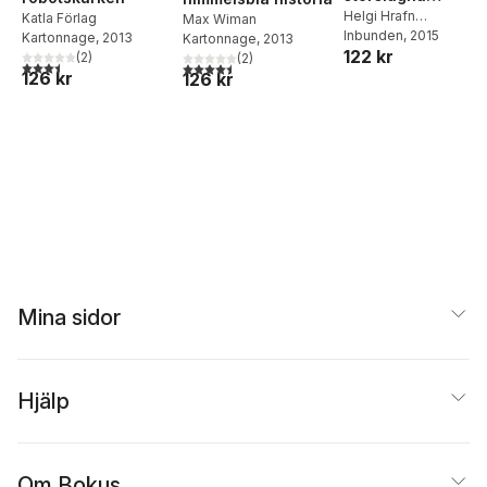
underverk
Helgi Hrafn
Katla Förlag
Max Wiman
Gudmundsson
Inbunden
, 2015
Kartonnage
, 2013
Kartonnage
, 2013
122 kr
(
2
)
(
2
)
3,5
utav 5 stjärnor. Totalt antal röster:
4,5
utav 5 stjärnor. Totalt antal röster:
126 kr
126 kr
Mina sidor
Hjälp
Om Bokus