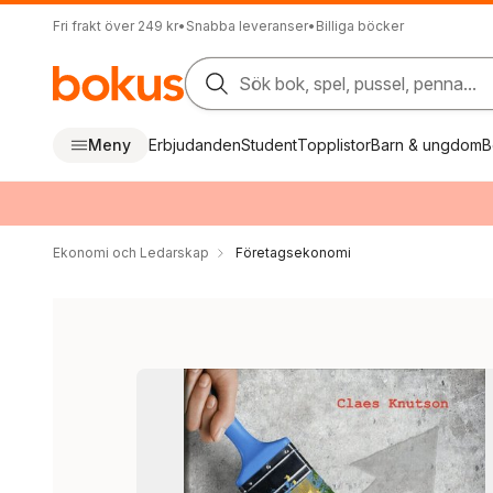
Fri frakt över 249 kr
•
Snabba leveranser
•
Billiga böcker
Sök bok, spel, pussel, penna...
Meny
Erbjudanden
Student
Topplistor
Barn & ungdom
B
Ekonomi och Ledarskap
Företagsekonomi