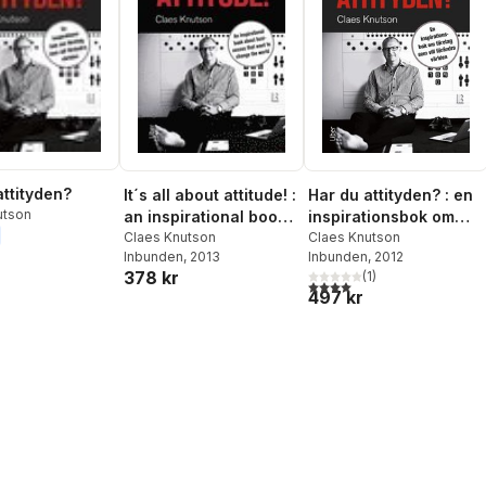
attityden?
It´s all about attitude! :
Har du attityden? : en
utson
an inspirational book
inspirationsbok om
about businesses that
Claes Knutson
företag som vill
Claes Knutson
Inbunden
, 2013
Inbunden
, 2012
want to change the
förändra världen
378 kr
(
1
)
world
4,0
utav 5 stjärnor. Totalt ant
497 kr