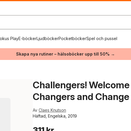
okus Play
E-böcker
Ljudböcker
Pocketböcker
Spel och pussel
Skapa nya rutiner – hälsoböcker upp till 50% →
Challengers! Welcome 
Changers and Change
Av
Claes Knutson
Häftad, Engelska, 2019
311 kr