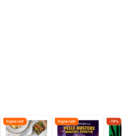
Signerad!
Signerad!
-19%