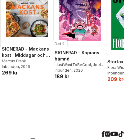
Del 2
SIGNERAD - Mackans
SIGNERAD - Kopians
kost : Middagar och
hämnd
matlådor
Marcus Frank
Stortaxi
IJustWantToBeCool
,
Joel
Inbunden
, 2026
Flora Wiström
Adolphson
Inbunden
, 2026
,
Emil Ejdemo
269 kr
Inbunden
, 2026
189 kr
Beer
,
Victor Beer
209 kr
259 kr
al röster: