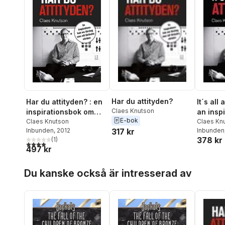
Har du attityden?
It´s all 
Har du attityden? : en
Claes Knutson
an insp
inspirationsbok om
E-bok
about b
Claes Kn
företag som vill
Claes Knutson
317 kr
Inbunden
Inbunden
, 2012
want to
förändra världen
378 kr
(
1
)
world
4,0
utav 5 stjärnor. Totalt antal röster:
497 kr
Hoppa över listan
Du kanske också är intresserad av