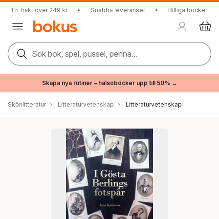
Fri frakt över 249 kr
•
Snabba leveranser
•
Billiga böcker
Sök bok, spel, pussel, penna...
Skapa nya rutiner – hälsoböcker upp till 50% →
Skönlitteratur
Litteraturvetenskap
Litteraturvetenskap