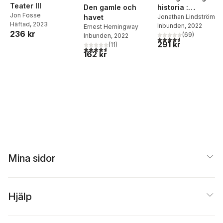
Teater III
Den gamle och
historia :
Jon Fosse
havet
människor, makt
Jonathan Lindström
Häftad
, 2023
Inbunden
, 2022
Ernest Hemingway
och gudar under
236 kr
(
69
)
Inbunden
, 2022
14000 år
4,6
utav 5 stjärnor. Tota
291 kr
(
11
)
4,6
utav 5 stjärnor. Totalt antal röster:
162 kr
Mina sidor
Hjälp