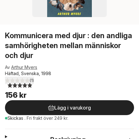
Kommunicera med djur : den andliga
samhörigheten mellan människor
och djur
Av
Arthur Myers
Häftad, Svenska, 1998
(
1
)
5,0
utav 5 stjärnor. Totalt antal röster:
156 kr
Lägg i varukorg
Skickas
.
Fri frakt över 249 kr.