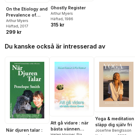
Ghostly Register
On the Etiology and
Arthur Myers
Prevalence of
Häftad
, 1986
Diseases of the
Arthur Myers
315 kr
Häftad
, 2017
Heart Among
299 kr
Soldiers
Hoppa över listan
Du kanske också är intresserad av
Yoga & meditation 
Att gå vidare : när
släpp dig själv fri
bästa vännen
När djuren talar :
Josefine Bengtsson
lämnar
Helen Haxner
,
Pia