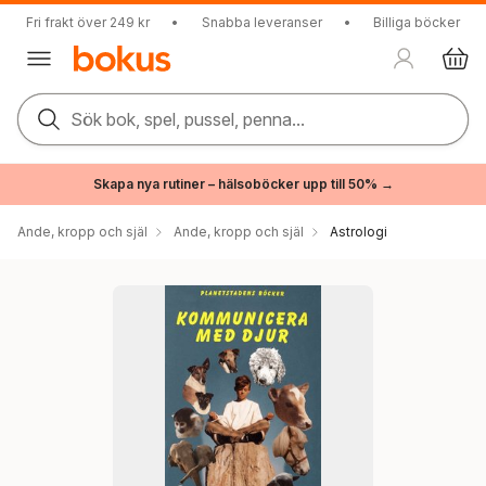
Fri frakt över 249 kr
•
Snabba leveranser
•
Billiga böcker
Sök bok, spel, pussel, penna...
Skapa nya rutiner – hälsoböcker upp till 50% →
Ande, kropp och själ
Ande, kropp och själ
Astrologi