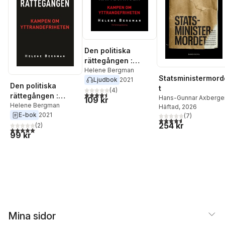
Den politiska
rättegången :
kampen om
Helene Bergman
Statsministermord
Ljudbok
2021
yttrandefriheten
Den politiska
t
(
4
)
4,5
utav 5 stjärnor. Totalt antal röster:
rättegången :
Hans-Gunnar Axberge
109 kr
kampen om
Helene Bergman
Häftad
, 2026
E-bok
2021
yttrandefriheten
(
7
)
4,6
utav 5 stjärnor. Tota
254 kr
(
2
)
5,0
utav 5 stjärnor. Totalt antal röster:
99 kr
Mina sidor