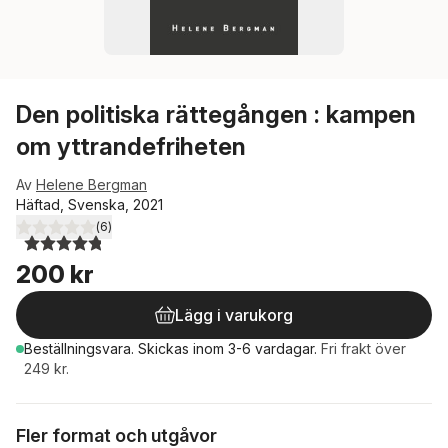
Den politiska rättegången : kampen
om yttrandefriheten
Av
Helene Bergman
Häftad, Svenska, 2021
(
6
)
4,8
utav 5 stjärnor. Totalt antal röster:
200 kr
Lägg i varukorg
Beställningsvara.
Skickas
inom 3-6 vardagar
.
Fri frakt över
249 kr.
Fler format och utgåvor