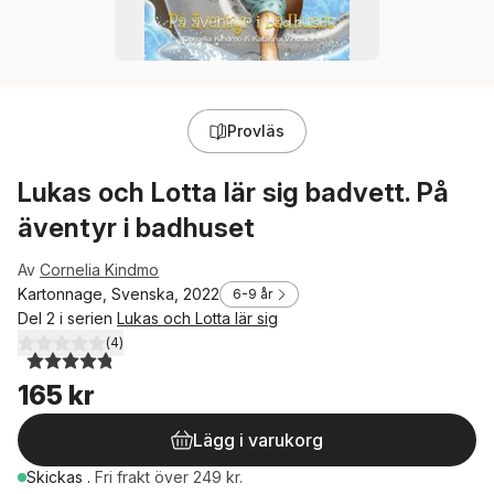
Provläs
Lukas och Lotta lär sig badvett. På
äventyr i badhuset
Av
Cornelia Kindmo
Kartonnage, Svenska, 2022
6-9 år
Del 2 i serien
Lukas och Lotta lär sig
(
4
)
4,8
utav 5 stjärnor. Totalt antal röster:
165 kr
Lägg i varukorg
Skickas
.
Fri frakt över 249 kr.