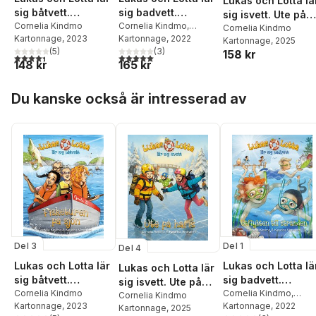
Lukas och Lotta lä
sig båtvett.
sig badvett.
sig isvett. Ute på
Fisketuren på sjön
Cornelia Kindmo
Utflykten till
Cornelia Kindmo
,
hal is
Cornelia Kindmo
Kartonnage
, 2023
Svenska
Kartonnage
, 2022
stranden
Kartonnage
, 2025
(
5
)
livräddningssällskapet
(
3
)
158 kr
4,4
utav 5 stjärnor. Totalt antal röster:
5,0
utav 5 stjärnor. Totalt antal röster:
148 kr
165 kr
Hoppa över listan
Du kanske också är intresserad av
Del 3
Del 1
Del 4
Lukas och Lotta lär
Lukas och Lotta lä
Lukas och Lotta lär
sig båtvett.
sig badvett.
sig isvett. Ute på
Fisketuren på sjön
Cornelia Kindmo
Utflykten till
Cornelia Kindmo
,
hal is
Cornelia Kindmo
Kartonnage
, 2023
Svenska
Kartonnage
, 2022
stranden
Kartonnage
, 2025