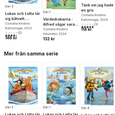
Tänk om jag hade
Del 3
en gris
Del 1
Lukas och Lotta lär
Cornelia Kindmo
sig båtvett.
Värdedrakarna :
Kartonnage
, 2024
Fisketuren på sjön
Cornelia Kindmo
Alfred vågar vara
(
3
)
5,0
utav 5 stjärnor. Tota
Kartonnage
, 2023
114 kr
snäll
Cornelia Kindmo
(
5
)
Inbunden
, 2024
4,4
utav 5 stjärnor. Totalt antal röster:
148 kr
132 kr
Hoppa över listan
Mer från samma serie
Del 3
Del 1
Del 4
Lukas och Lotta lär
Lukas och Lotta lär