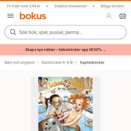
Fri frakt över 249 kr
•
Snabba leveranser
•
Billiga böcker
Sök bok, spel, pussel, penna...
Skapa nya rutiner – hälsoböcker upp till 50% →
Barn och ungdom
Barnböcker 6-9 år
Kapitelböcker