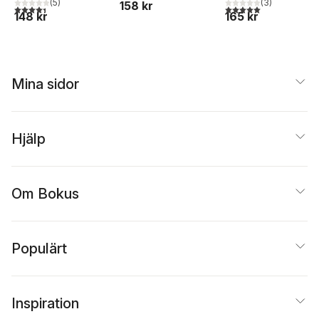
(
5
)
livräddningssällskape
(
3
)
158 kr
4,4
utav 5 stjärnor. Totalt antal röster:
5,0
utav 5 stjärnor. Tota
148 kr
165 kr
Mina sidor
Hjälp
Om Bokus
Populärt
Inspiration