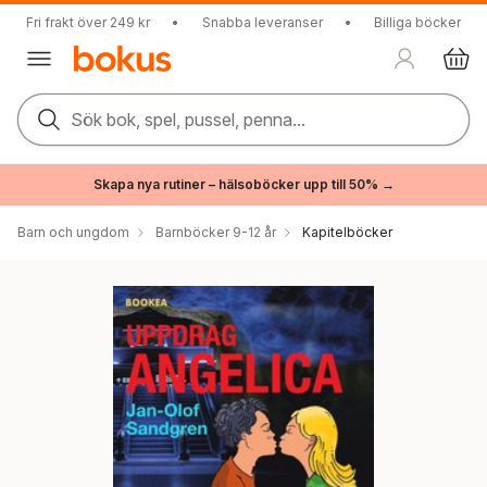
Fri frakt över 249 kr
•
Snabba leveranser
•
Billiga böcker
Sök bok, spel, pussel, penna...
Skapa nya rutiner – hälsoböcker upp till 50% →
Barn och ungdom
Barnböcker 9-12 år
Kapitelböcker