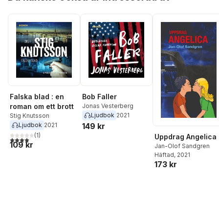
Falska blad : en
Bob Faller
roman om ett brott
Jonas Vesterberg
Ljudbok
2021
Stig Knutsson
Ljudbok
2021
149 kr
(
1
)
Uppdrag Angelica
4,0
utav 5 stjärnor. Totalt antal röster:
109 kr
Jan-Olof Sandgren
Häftad
, 2021
173 kr