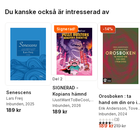
Hoppa över listan
Du kanske också är intresserad av
Signerad!
-14%
Del 2
SIGNERAD -
Senescens
Kopians hämnd
Orosboken : ta
Lars Freij
IJustWantToBeCool
,
hand om din oro i
Inbunden
, 2025
Joel Adolphson
Inbunden
, 2026
,
Emil
fem steg
Erik Andersson
,
Tove
189 kr
189 kr
Ejdemo Beer
,
Victor
Wahlund
Inbunden
, 2024
Beer
(
3
)
4,3
utav 5 stjärnor. Tota
189 kr
219 kr