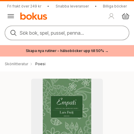
Fri frakt över 249 kr
•
Snabba leveranser
•
Billiga böcker
Sök bok, spel, pussel, penna...
Skapa nya rutiner – hälsoböcker upp till 50% →
Skönlitteratur
Poesi