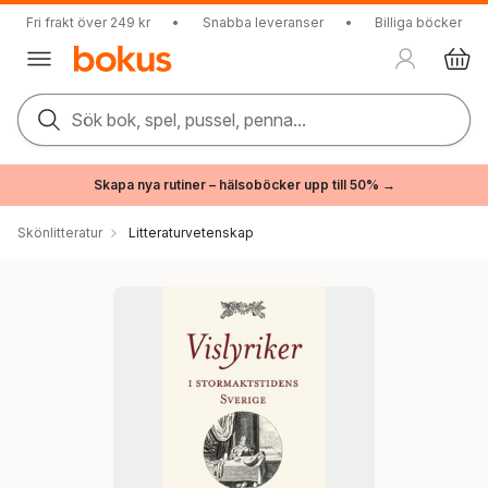
Fri frakt över 249 kr
•
Snabba leveranser
•
Billiga böcker
Sök bok, spel, pussel, penna...
Skapa nya rutiner – hälsoböcker upp till 50% →
Skönlitteratur
Litteraturvetenskap