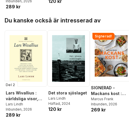
120 kr
Inbunden
, 2026
rättegångshandling
289 kr
ar, dikter ur
Sweriges rijkes
Hoppa över listan
ringmur, ett
Du kanske också är intresserad av
prosapoem,
tillfällesvisor samt
andliga sånger
Signerad!
Del 2
SIGNERAD -
Lars Wivallius :
Det stora sjöslaget
Mackans kost :
världsliga visor,
Lars Lindh
Middagar och
Marcus Frank
Häftad
, 2024
visor och dikter ur
Lars Lindh
Inbunden
, 2026
matlådor
120 kr
269 kr
Inbunden
, 2026
rättegångshandling
289 kr
ar, dikter ur
Sweriges rijkes
ringmur, ett