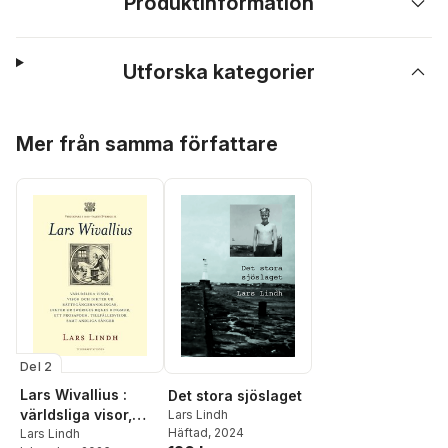
Produktinformation
Utforska kategorier
Hoppa över listan
Mer från samma författare
Del 2
Lars Wivallius :
Det stora sjöslaget
världsliga visor,
Lars Lindh
Häftad
, 2024
visor och dikter ur
Lars Lindh