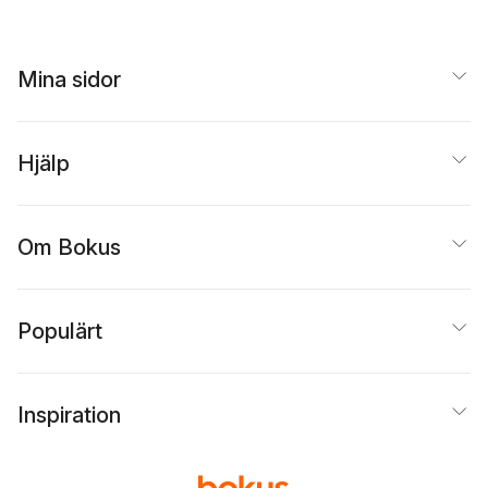
prosapoem,
tillfällesvisor samt
andliga sånger
Mina sidor
Hjälp
Om Bokus
Populärt
Inspiration