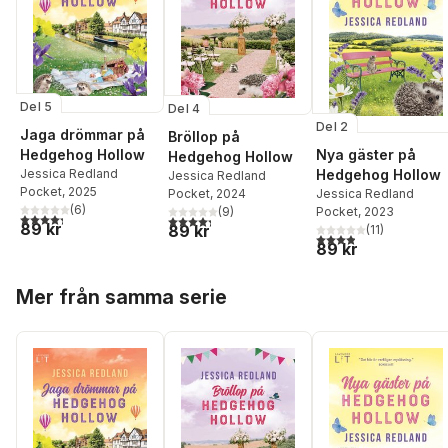
Del 5
Del 4
Del 2
Jaga drömmar på
Bröllop på
Hedgehog Hollow
Nya gäster på
Hedgehog Hollow
Jessica Redland
Hedgehog Hollow
Jessica Redland
Pocket
, 2025
Pocket
, 2024
Jessica Redland
(
6
)
(
9
)
Pocket
, 2023
4,3
utav 5 stjärnor. Totalt antal röster:
4,3
utav 5 stjärnor. Totalt antal röster:
89 kr
89 kr
(
11
)
3,9
utav 5 stjärnor. Tota
89 kr
Hoppa över listan
Mer från samma serie