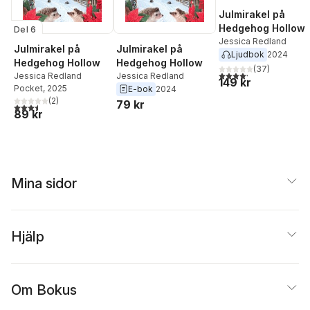
Julmirakel på
Hedgehog Hollow
Del 6
Jessica Redland
Julmirakel på
Julmirakel på
Ljudbok
2024
Hedgehog Hollow
Hedgehog Hollow
(
37
)
4,2
utav 5 stjärnor. Tota
Jessica Redland
Jessica Redland
149 kr
Pocket
, 2025
E-bok
2024
(
2
)
79 kr
3,5
utav 5 stjärnor. Totalt antal röster:
89 kr
Mina sidor
Hjälp
Om Bokus