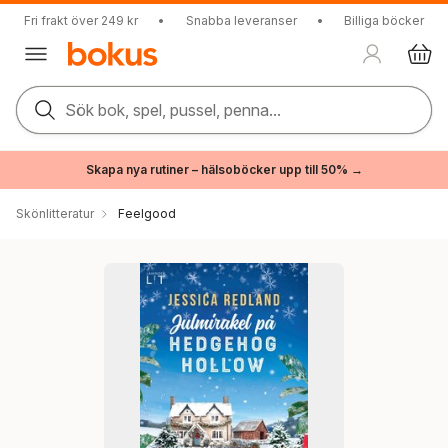
Fri frakt över 249 kr
•
Snabba leveranser
•
Billiga böcker
Sök bok, spel, pussel, penna...
Skapa nya rutiner – hälsoböcker upp till 50% →
Skönlitteratur
Feelgood