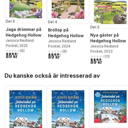
Del 5
Del 4
Del 2
Jaga drömmar på
Bröllop på
Hedgehog Hollow
Nya gäster på
Hedgehog Hollow
Jessica Redland
Hedgehog Hollow
Jessica Redland
Pocket
, 2025
Pocket
, 2024
Jessica Redland
(
6
)
(
9
)
Pocket
, 2023
4,3
utav 5 stjärnor. Totalt antal röster:
4,3
utav 5 stjärnor. Totalt antal röster:
89 kr
89 kr
(
11
)
3,9
utav 5 stjärnor. Tota
89 kr
Hoppa över listan
Du kanske också är intresserad av