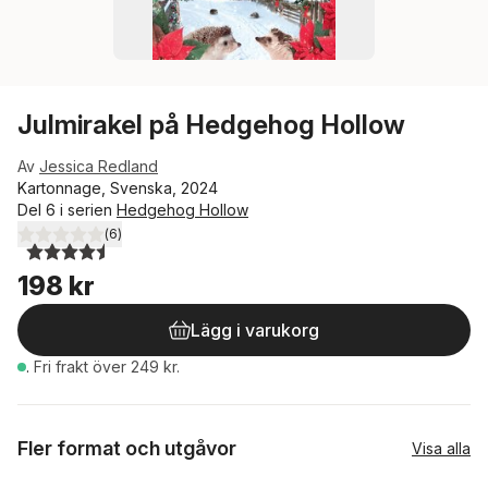
Julmirakel på Hedgehog Hollow
Av
Jessica Redland
Kartonnage, Svenska, 2024
Del 6 i serien
Hedgehog Hollow
(
6
)
4,5
utav 5 stjärnor. Totalt antal röster:
198 kr
Lägg i varukorg
.
Fri frakt över 249 kr.
Fler format och utgåvor
Visa alla