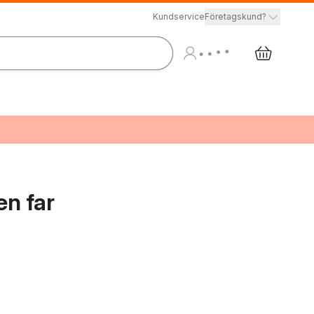
Kundservice
Företagskund?
en far