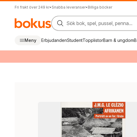
Fri frakt över 249 kr
•
Snabba leveranser
•
Billiga böcker
Sök bok, spel, pussel, penna...
Meny
Erbjudanden
Student
Topplistor
Barn & ungdom
B