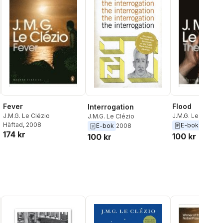
Fever
Flood
Interrogation
J.M.G. Le Clézio
J.M.G. Le Clézio
J.M.G. Le Clézio
Häftad
, 2008
E-bok
2008
E-bok
2008
174 kr
100 kr
100 kr