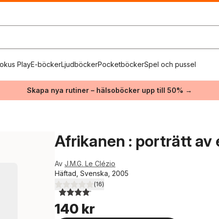
okus Play
E-böcker
Ljudböcker
Pocketböcker
Spel och pussel
Skapa nya rutiner – hälsoböcker upp till 50% →
Afrikanen : porträtt av 
Av
J.M.G. Le Clézio
Häftad, Svenska, 2005
(
16
)
4,1
utav 5 stjärnor. Totalt antal röster:
140 kr