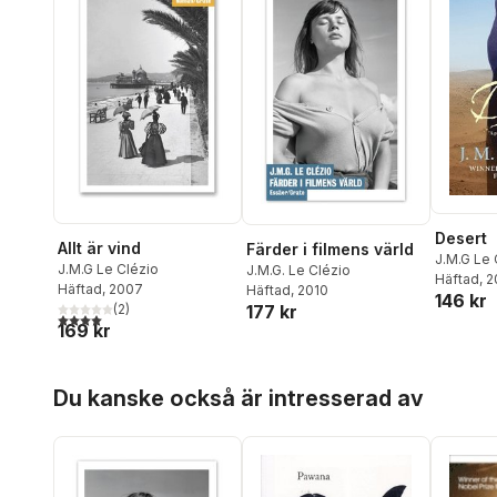
Desert
Allt är vind
Färder i filmens värld
J.M.G Le 
J.M.G Le Clézio
J.M.G. Le Clézio
Häftad
, 2
Häftad
, 2007
Häftad
, 2010
146 kr
177 kr
(
2
)
4,0
utav 5 stjärnor. Totalt antal röster:
169 kr
Hoppa över listan
Du kanske också är intresserad av