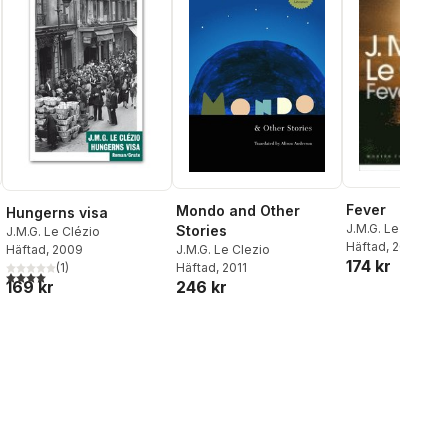
Fever
Mondo and Other
Hungerns visa
J.M.G. Le Clézio
Stories
J.M.G. Le Clézio
Häftad
, 2008
J.M.G. Le Clezio
Häftad
, 2009
174 kr
Häftad
, 2011
(
1
)
4,0
utav 5 stjärnor. Totalt antal röster:
246 kr
169 kr