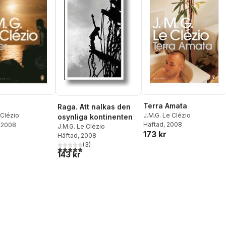
Terra Amata
Raga. Att nalkas den
 Clézio
J.M.G. Le Clézio
osynliga kontinenten
Häftad
, 2008
2008
J.M.G. Le Clézio
173 kr
Häftad
, 2008
(
3
)
5,0
utav 5 stjärnor. Totalt antal röster:
143 kr