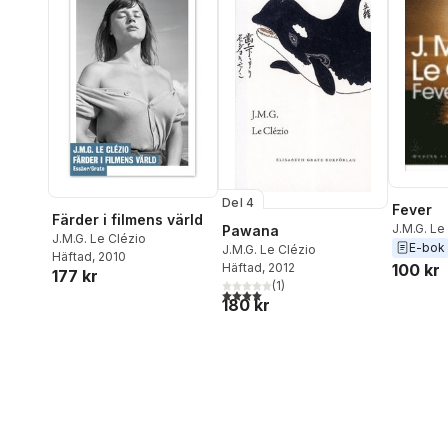
Del 4
Fever
Färder i filmens värld
J.M.G. Le
Pawana
J.M.G. Le Clézio
E-bok
J.M.G. Le Clézio
Häftad
, 2010
100 kr
Häftad
, 2012
177 kr
(
1
)
4,0
utav 5 stjärnor. Totalt antal röster:
180 kr