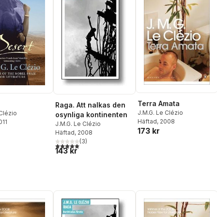
Terra Amata
Raga. Att nalkas den
J.M.G. Le Clézio
Clézio
osynliga kontinenten
Häftad
, 2008
011
J.M.G. Le Clézio
173 kr
Häftad
, 2008
(
3
)
5,0
utav 5 stjärnor. Totalt antal röster:
143 kr