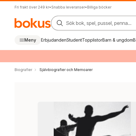
Fri frakt över 249 kr
•
Snabba leveranser
•
Billiga böcker
Sök bok, spel, pussel, penna...
Meny
Erbjudanden
Student
Topplistor
Barn & ungdom
B
Biografier
Självbiografier och Memoarer