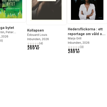
iga bytet
Hedersflickorna : ett
Kollapsen
lin
,
Peter
reportage om våld och
Édouard Louis
, 2026
vägen ut
Marja Grill
Inbunden
, 2026
11
)
stjärnor. Totalt antal röster:
Inbunden
, 2026
(
4
)
5,0
utav 5 stjärnor. Totalt antal röster:
(
3
)
269 kr
4,7
utav 5 stjärnor. Totalt ant
249 kr