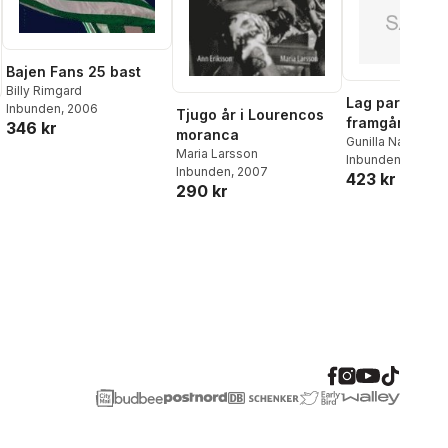
Bajen Fans 25 bast
Billy Rimgard
Lag paralympi
Inbunden
, 2006
Tjugo år i Lourencos
framgångssa
346 kr
moranca
Gunilla Nauclér
,
M
Maria Larsson
Nauclér
Inbunden
, 2012
Inbunden
, 2007
423 kr
290 kr
al röster: