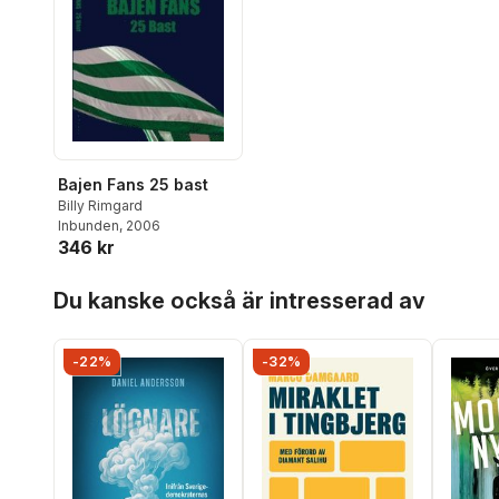
Bajen Fans 25 bast
Billy Rimgard
Inbunden
, 2006
346 kr
Hoppa över listan
Du kanske också är intresserad av
-22%
-32%