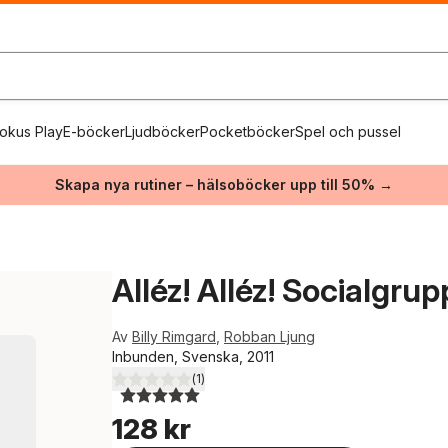
okus Play
E-böcker
Ljudböcker
Pocketböcker
Spel och pussel
Skapa nya rutiner – hälsoböcker upp till 50% →
Alléz! Alléz! Socialgrup
Av
Billy Rimgard
,
Robban Ljung
Inbunden, Svenska, 2011
(
1
)
5,0
utav 5 stjärnor. Totalt antal röster:
128 kr