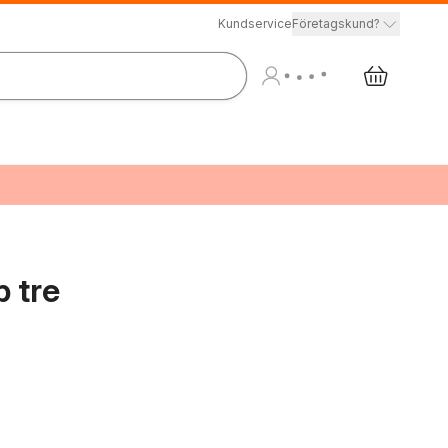
Kundservice
Företagskund?
p tre