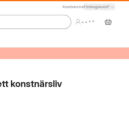
Kundservice
Företagskund?
ett konstnärsliv