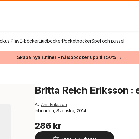
okus Play
E-böcker
Ljudböcker
Pocketböcker
Spel och pussel
Skapa nya rutiner – hälsoböcker upp till 50% →
Britta Reich Eriksson : 
Av
Ann Eriksson
Inbunden, Svenska, 2014
286 kr
Lägg i varukorg