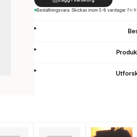
Beställningsvara.
Skickas
inom 5-8 vardagar
.
Fri f
Be
Produk
Utfors