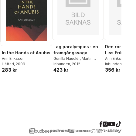
Lag paralympics : en
Den rör mitt hj
In the Hands of Anubis
framgångssaga
Liss Erikssons
Ann Eriksson
Gunilla Nauclér
,
Martin
offentliga ver
Ann Eriksson
Häftad
, 2009
Nauclér
Inbunden
, 2012
Inbunden
, 2020
283 kr
423 kr
356 kr