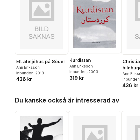
Kurdistan
Ett ateljéhus på Söder
Christia
Ann Eriksson
Ann Eriksson
bildhug
Inbunden
, 2003
Inbunden
, 2018
Ann Erik
319 kr
436 kr
Inbunden
436 kr
Hoppa över listan
Du kanske också är intresserad av