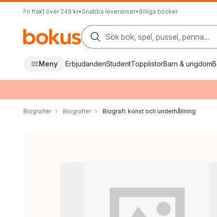
Fri frakt över 249 kr
•
Snabba leveranser
•
Billiga böcker
Sök bok, spel, pussel, penna...
Meny
Erbjudanden
Student
Topplistor
Barn & ungdom
B
Biografier
Biografier
Biografi: konst och underhållning