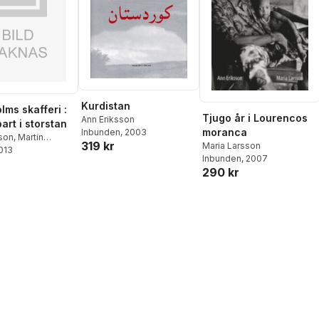
Kurdistan
lms skafferi :
Tjugo år i Lourencos
Ann Eriksson
bart i storstan
moranca
Inbunden
, 2003
sson
,
Martin
319 kr
Maria Larsson
2013
Inbunden
, 2007
290 kr