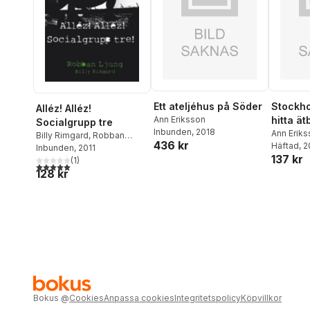
Ett ateljéhus på Söder
Stockho
Alléz! Alléz!
Ann Eriksson
hitta ät
Socialgrupp tre
Inbunden
, 2018
Ann Erik
Billy Rimgard
,
Robban
436 kr
Nauclér
Häftad
, 
Ljung
Inbunden
, 2011
137 kr
(
1
)
5,0
utav 5 stjärnor. Totalt antal röster:
128 kr
Bokus
@
Cookies
Anpassa cookies
Integritetspolicy
Köpvillkor