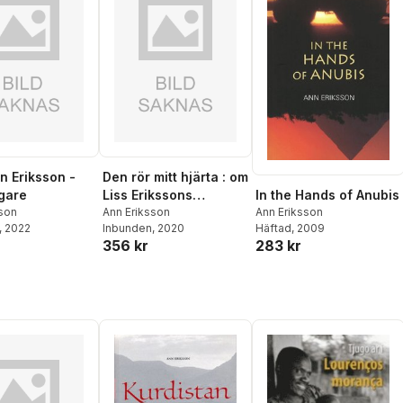
n Eriksson -
Den rör mitt hjärta : om
In the Hands of Anubis
gare
Liss Erikssons
Ann Eriksson
sson
offentliga verk
Ann Eriksson
Häftad
, 2009
, 2022
Inbunden
, 2020
283 kr
356 kr