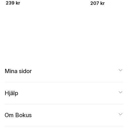
239 kr
207 kr
som faktiskt
fungerar
Mina sidor
Hjälp
Om Bokus