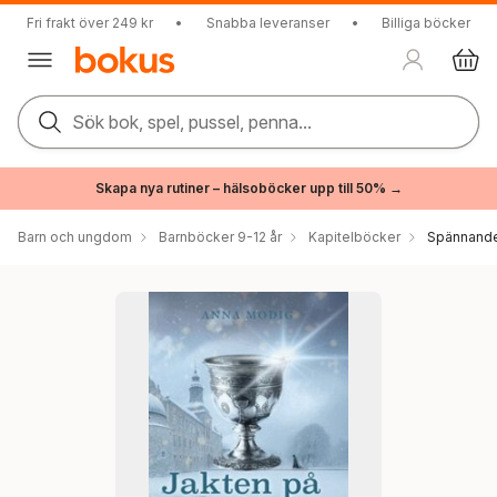
Fri frakt över 249 kr
•
Snabba leveranser
•
Billiga böcker
Sök bok, spel, pussel, penna...
Skapa nya rutiner – hälsoböcker upp till 50% →
Barn och ungdom
Barnböcker 9-12 år
Kapitelböcker
Spännande