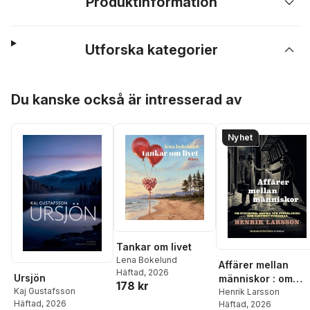
Produktinformation
Utforska kategorier
Hoppa över listan
Du kanske också är intresserad av
Nyhet
Tankar om livet
Lena Bokelund
Affärer mellan
Häftad
, 2026
Ursjön
människor : om
178 kr
Kaj Gustafsson
struktur, ansvar
Henrik Larsson
Häftad
, 2026
Häftad
, 2026
och försäljning