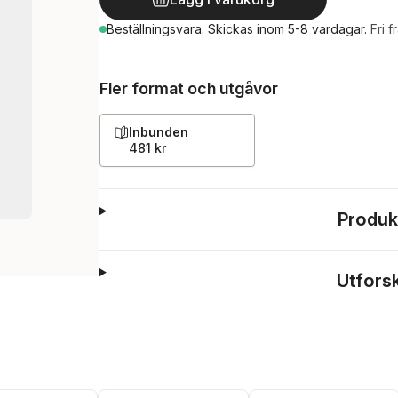
Beställningsvara.
Skickas
inom 5-8 vardagar
.
Fri f
Fler format och utgåvor
Inbunden
481 kr
Produk
Utfors