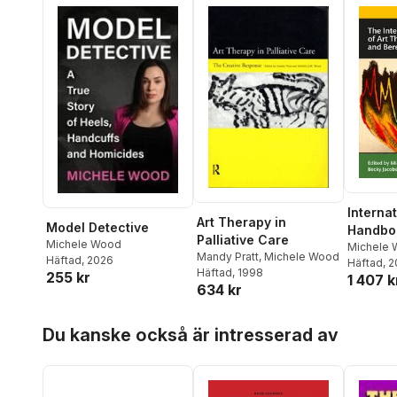
Internat
Art Therapy in
Model Detective
Handboo
Palliative Care
Michele Wood
Therapy 
Michele
Mandy Pratt
,
Michele Wood
Häftad
, 2026
Jacobso
Häftad
, 
and Be
Häftad
, 1998
255 kr
1 407 k
Care
634 kr
Hoppa över listan
Du kanske också är intresserad av