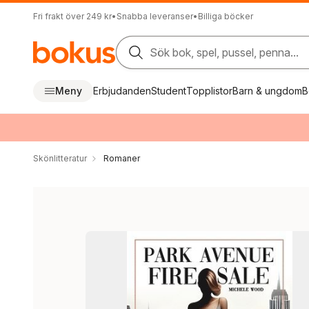
Fri frakt över 249 kr
•
Snabba leveranser
•
Billiga böcker
Sök bok, spel, pussel, penna...
Meny
Erbjudanden
Student
Topplistor
Barn & ungdom
B
Skönlitteratur
Romaner