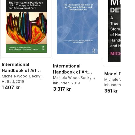
International
International
Handbook of Art
Handbook of Art
Model Detecti
Therapy in Palliative
Michele Wood
,
Becky
Therapy in Palliative
Michele Wood
,
Becky
Michele Wood
Jacobson
Häftad
, 2019
,
Hannah Cridford
and Bereavement
Jacobson
Inbunden
, 2019
,
Hannah Cridford
and Bereavement
Inbunden
, 2026
1 407 kr
3 317 kr
Care
Care
351 kr