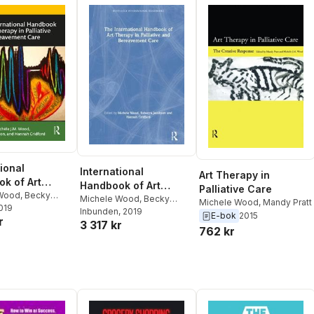
ional
International
Art Therapy in
k of Art
Handbook of Art
Palliative Care
in Palliative
 Wood
,
Becky
Therapy in Palliative
Michele Wood
,
Becky
Michele Wood
,
Mandy Pratt
n
2019
,
Hannah Cridford
reavement
Jacobson
Inbunden
, 2019
,
Hannah Cridford
and Bereavement
E-bok
2015
r
3 317 kr
Care
762 kr