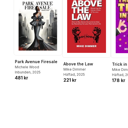
Park Avenue Firesale
Above the Law
Trick in
Michele Wood
Mike Dimmer
Mike Di
Inbunden
, 2025
Häftad
, 2025
Häftad
, 
481 kr
221 kr
178 kr