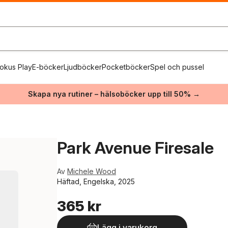
okus Play
E-böcker
Ljudböcker
Pocketböcker
Spel och pussel
Skapa nya rutiner – hälsoböcker upp till 50% →
Park Avenue Firesale
Av
Michele Wood
Häftad, Engelska, 2025
365 kr
Lägg i varukorg