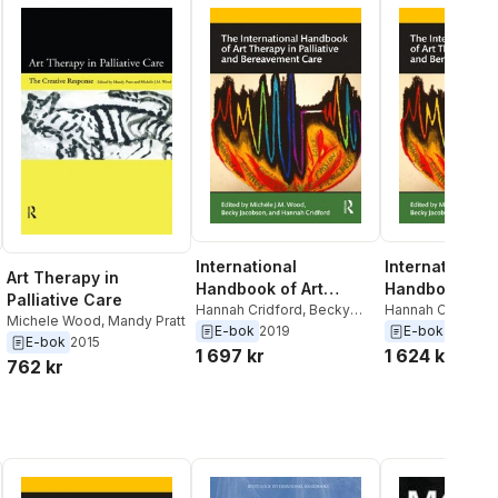
International
International
Art Therapy in
Handbook of Art
Handbook of A
Palliative Care
Therapy in Palliative
Hannah Cridford
,
Becky
Therapy in Pal
Hannah Cridford
,
Michele Wood
,
Mandy Pratt
Jacobson
,
Michele Wood
Jacobson
,
Miche
E-bok
2019
E-bok
2019
and Bereavement
and Bereavem
E-bok
2015
1 697 kr
1 624 kr
Care
Care
762 kr