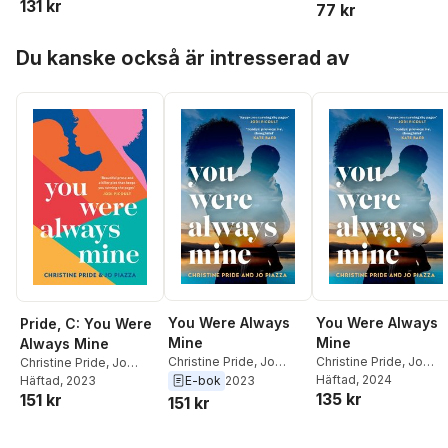
131 kr
77 kr
Hoppa över listan
Du kanske också är intresserad av
You Were Always
You Were Always
Pride, C: You Were
Mine
Mine
Always Mine
Christine Pride
,
Jo
Christine Pride
,
Jo
Christine Pride
,
Jo
Piazza
Piazza
Häftad
, 2024
Piazza
Häftad
, 2023
E-bok
2023
135 kr
151 kr
151 kr