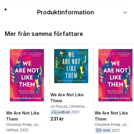
Produktinformation
Hoppa över listan
Mer från samma författare
We Are Not Like
Them
Jo Piazza
,
Christine
Pride
Ljudbok
2021
We Are Not Like
We Are Not Like
231 kr
Them
Them
Christine Pride
,
Jo
Christine Pride
,
Jo
Piazza
Häftad
, 2022
Piazza
E-bok
2021