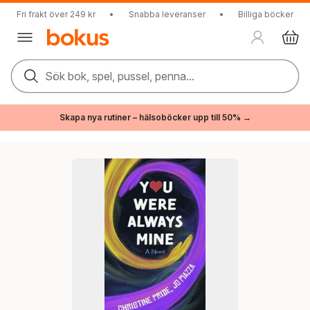
Fri frakt över 249 kr
•
Snabba leveranser
•
Billiga böcker
Sök bok, spel, pussel, penna...
Skapa nya rutiner – hälsoböcker upp till 50% →