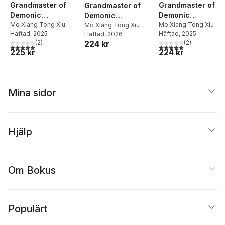
Grandmaster of
Grandmaster of
Grandmaster of
Demonic
Demonic
Demonic
Cultivation: Mo Dao
Mo Xiang Tong Xiu
Cultivation: Mo Da
Mo Xiang Tong Xiu
Cultivation: Mo Dao
Mo Xiang Tong Xiu
Häftad
, 2025
Häftad
, 2025
Häftad
, 2026
Zu Shi (The Comic /
Zu Shi (The Comic
Zu Shi (The Comic /
(
2
)
(
2
)
224 kr
Manhua) Vol. 12
Manhua) Vol. 10
Manhua) Vol. 13
5,0
utav 5 stjärnor. Totalt antal röster:
5,0
utav 5 stjärnor. Tota
225 kr
224 kr
Mina sidor
Hjälp
Om Bokus
Populärt