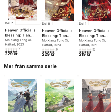
Del 7
Del 1
Del 8
Heaven Official's
Heaven Official's
Heaven Official's
Blessing: Tian
Blessing: Tian
Blessing: Tian
Guan Ci Fu (Novel)
Mo Xiang Tong Xiu
Guan Ci Fu (Novel
Mo Xiang Tong Xiu
Guan Ci Fu (Novel)
Mo Xiang Tong Xiu
Häftad
, 2023
Häftad
, 2021
Häftad
, 2023
Vol. 7
Vol. 1
Vol. 8
(
6
)
(
5
)
(
1
)
5,0
utav 5 stjärnor. Totalt antal röster:
5,0
utav 5 stjärnor. Tota
5,0
utav 5 stjärnor. Totalt antal röster:
229 kr
219 kr
229 kr
Hoppa över listan
Mer från samma serie