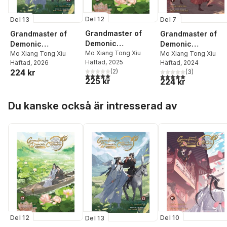
Del 12
Del 13
Del 7
Grandmaster of
Grandmaster of
Grandmaster of
Demonic
Demonic
Demonic
Cultivation: Mo Dao
Mo Xiang Tong Xiu
Cultivation: Mo Dao
Mo Xiang Tong Xiu
Cultivation: Mo Da
Mo Xiang Tong Xiu
Häftad
, 2025
Häftad
, 2026
Häftad
, 2024
Zu Shi (The Comic /
Zu Shi (The Comic /
Zu Shi (The Comic
(
2
)
224 kr
(
3
)
Manhua) Vol. 12
Manhua) Vol. 13
Manhua) Vol. 7
5,0
utav 5 stjärnor. Totalt antal röster:
5,0
utav 5 stjärnor. Tota
225 kr
224 kr
Hoppa över listan
Du kanske också är intresserad av
Del 12
Del 10
Del 13