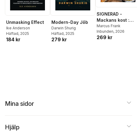
SIGNERAD -
Mackans kost :
Unmasking Effect
Modern-Day Jōb
Middagar och
Marcus Frank
Ike Anderson
Darwin Shurig
Inbunden
, 2026
matlådor
Häftad
, 2025
Häftad
, 2025
269 kr
184 kr
279 kr
Mina sidor
Hjälp