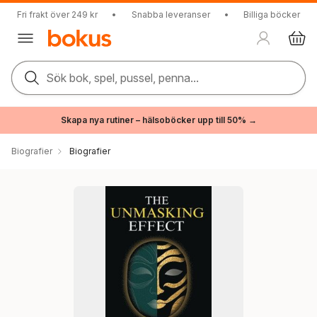
Fri frakt över 249 kr
•
Snabba leveranser
•
Billiga böcker
Sök bok, spel, pussel, penna...
Skapa nya rutiner – hälsoböcker upp till 50% →
Biografier
Biografier