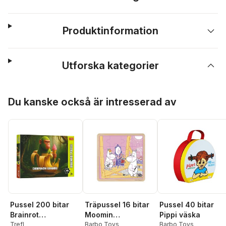
Produktinformation
Utforska kategorier
Hoppa över listan
Du kanske också är intresserad av
Pussel 200 bitar
Träpussel 16 bitar
Pussel 40 bitar
Brainrot
Moomin
Pippi väska
Chimpanzini
Trefl
Construction Fun
Barbo Toys
Barbo Toys