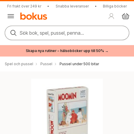
Fri frakt över 249 kr
•
Snabba leveranser
•
Billiga böcker
Sök bok, spel, pussel, penna...
Skapa nya rutiner – hälsoböcker upp till 50% →
Spel och pussel
Pussel
Pussel under 500 bitar