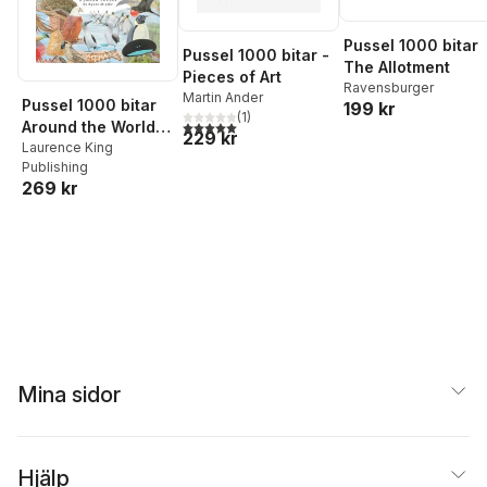
Pussel 1000 bitar
Pussel 1000 bitar -
The Allotment
Pieces of Art
Ravensburger
Martin Ander
Pussel 1000 bitar
199 kr
(
1
)
5,0
utav 5 stjärnor. Totalt antal röster:
Around the World in
229 kr
50 Birds
Laurence King
Publishing
269 kr
Mina sidor
Hjälp