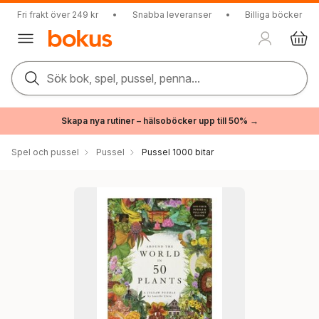
Fri frakt över 249 kr
•
Snabba leveranser
•
Billiga böcker
Sök bok, spel, pussel, penna...
Skapa nya rutiner – hälsoböcker upp till 50% →
Spel och pussel
Pussel
Pussel 1000 bitar