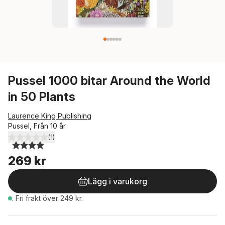
Pussel 1000 bitar Around the World
in 50 Plants
Laurence King Publishing
Pussel, Från 10 år
(
1
)
4,0
utav 5 stjärnor. Totalt antal röster:
269 kr
Lägg i varukorg
.
Fri frakt över 249 kr.