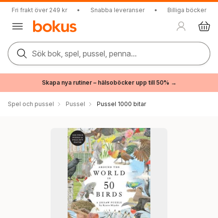
Fri frakt över 249 kr
•
Snabba leveranser
•
Billiga böcker
Sök bok, spel, pussel, penna...
Skapa nya rutiner – hälsoböcker upp till 50% →
Spel och pussel
Pussel
Pussel 1000 bitar