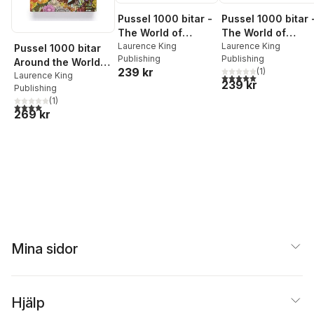
Pussel 1000 bitar -
Pussel 1000 bitar 
The World of
The World of
Shakespeare
Laurence King
Bridgerton
Laurence King
Pussel 1000 bitar
Publishing
Publishing
Around the World in
239 kr
(
1
)
50 Plants
Laurence King
5,0
utav 5 stjärnor. Tota
239 kr
Publishing
(
1
)
4,0
utav 5 stjärnor. Totalt antal röster:
269 kr
Mina sidor
Hjälp