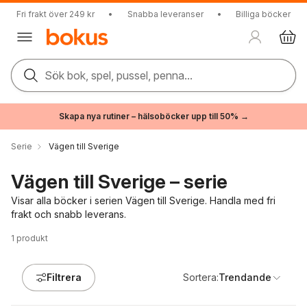
Fri frakt över 249 kr
•
Snabba leveranser
•
Billiga böcker
Sök bok, spel, pussel, penna...
Skapa nya rutiner – hälsoböcker upp till 50% →
Serie
Vägen till Sverige
Vägen till Sverige – serie
Visar alla böcker i serien Vägen till Sverige. Handla med fri
frakt och snabb leverans.
1
produkt
Filtrera
Sortera:
Trendande