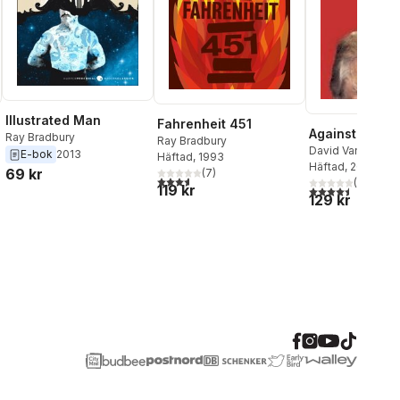
Illustrated Man
Fahrenheit 451
Against Electi
Ray Bradbury
Ray Bradbury
David Van Reybr
E-bok
2013
Häftad
, 1993
Häftad
, 2016
69 kr
(
7
)
3,6
utav 5 stjärnor. Totalt antal röster:
(
2
)
119 kr
4,5
utav 5 stjärnor.
129 kr