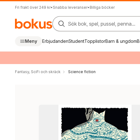
Fri frakt över 249 kr
•
Snabba leveranser
•
Billiga böcker
Sök bok, spel, pussel, penna...
Meny
Erbjudanden
Student
Topplistor
Barn & ungdom
B
Fantasy, SciFi och skräck
Science fiction