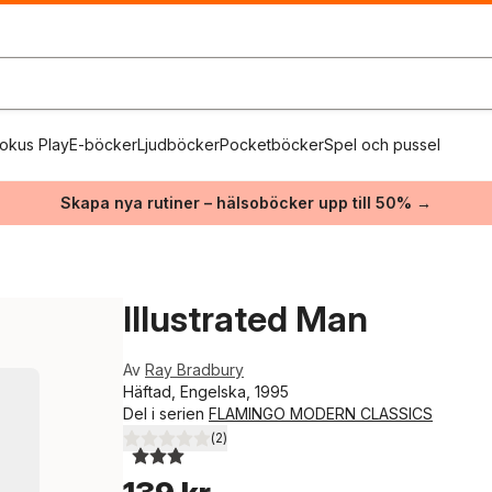
okus Play
E-böcker
Ljudböcker
Pocketböcker
Spel och pussel
Skapa nya rutiner – hälsoböcker upp till 50% →
Illustrated Man
Av
Ray Bradbury
Häftad, Engelska, 1995
Del i serien
FLAMINGO MODERN CLASSICS
(
2
)
3,0
utav 5 stjärnor. Totalt antal röster: