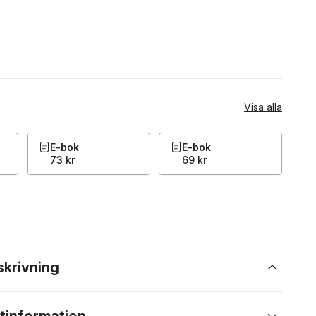
Visa alla
E-bok
E-bok
73 kr
69 kr
skrivning