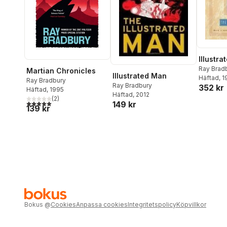
Illustr
Ray Brad
Martian Chronicles
Illustrated Man
Häftad
, 
Ray Bradbury
Ray Bradbury
352 kr
Häftad
, 1995
Häftad
, 2012
(
2
)
5,0
utav 5 stjärnor. Totalt antal röster:
149 kr
139 kr
Bokus
@
Cookies
Anpassa cookies
Integritetspolicy
Köpvillkor