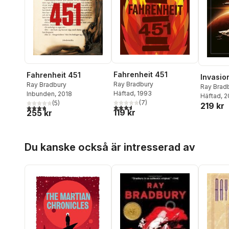
Fahrenheit 451
Fahrenheit 451
Invasio
Ray Bradbury
Ray Bradbury
Ray Brad
Häftad
, 1993
Inbunden
, 2018
Häftad
, 
(
7
)
(
5
)
219 kr
3,6
utav 5 stjärnor. Totalt antal röster:
3,8
utav 5 stjärnor. Totalt antal röster:
119 kr
255 kr
Hoppa över listan
Du kanske också är intresserad av