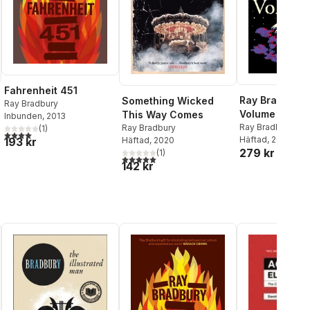
Fahrenheit 451
Ray Bradbury 
Something Wicked
Ray Bradbury
Volume 1
This Way Comes
Inbunden
, 2013
Ray Bradbury
Ray Bradbury
(
1
)
4,0
utav 5 stjärnor. Totalt antal röster:
Häftad
, 2008
Häftad
, 2020
193 kr
279 kr
(
1
)
5,0
utav 5 stjärnor. Totalt antal röster:
142 kr