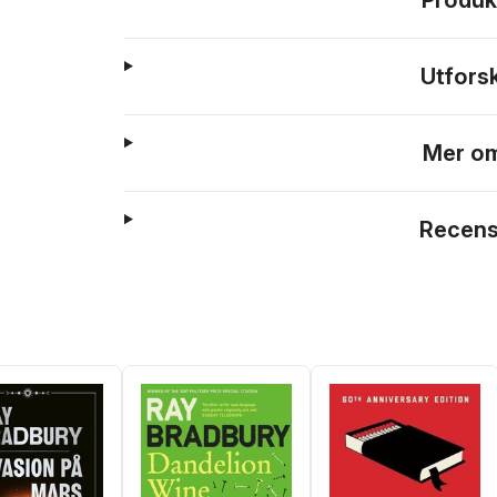
Produk
Utfors
Mer om
Recens