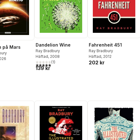
Dandelion Wine
Fahrenheit 451
n på Mars
Ray Bradbury
Ray Bradbury
bury
Häftad
, 2008
Häftad
, 2012
2026
202 kr
(
1
)
5,0
utav 5 stjärnor. Totalt antal röster:
139 kr