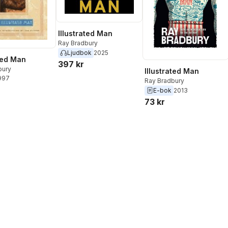
Illustrated Man
Ray Bradbury
Ljudbok
2025
ated Man
397 kr
bury
Illustrated Man
1997
Ray Bradbury
E-bok
2013
73 kr