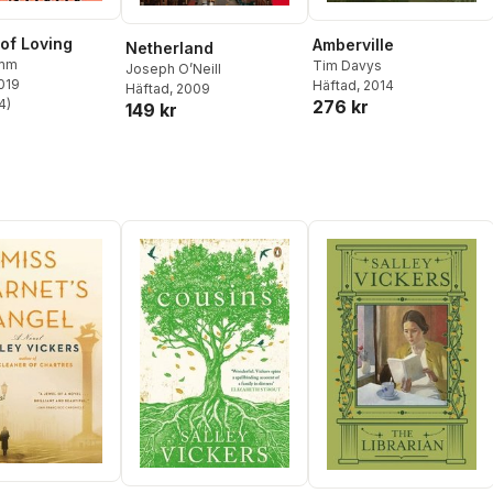
 of Loving
Amberville
Netherland
omm
Tim Davys
Joseph O’Neill
2019
Häftad
, 2014
Häftad
, 2009
276 kr
4
)
149 kr
stjärnor. Totalt antal röster: