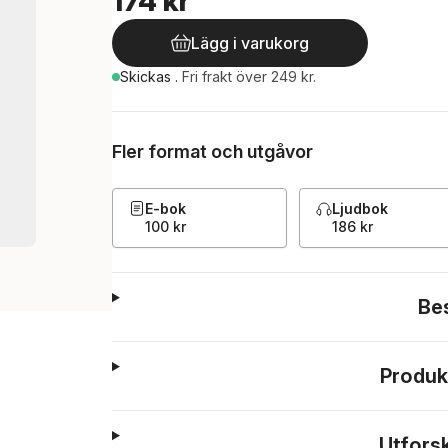
174 kr
Lägg i varukorg
Skickas
.
Fri frakt över 249 kr.
Fler format och utgåvor
E-bok
Ljudbok
100 kr
186 kr
Be
Produk
Utfors