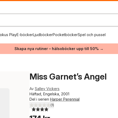
okus Play
E-böcker
Ljudböcker
Pocketböcker
Spel och pussel
Skapa nya rutiner – hälsoböcker upp till 50% →
Miss Garnet’s Angel
Av
Salley Vickers
Häftad, Engelska, 2001
Del i serien
Harper Perennial
(
1
)
4,0
utav 5 stjärnor. Totalt antal röster: