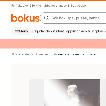
Fri frakt över 249 kr
•
Snabba leveranser
•
Billiga böcker
Sök bok, spel, pussel, penna...
Meny
Erbjudanden
Student
Topplistor
Barn & ungdom
B
Skönlitteratur
Romaner
Moderna och samtida romaner