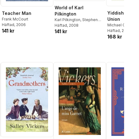
World of Karl
Yiddish Polic
Teacher Man
Pilkington
Union
Frank McCourt
Karl Pilkington
,
Stephen
Häftad
, 2006
Michael Chabon
Merchant
Häftad
, 2008
,
Ricky Gervais
141 kr
Häftad
, 2008
141 kr
168 kr