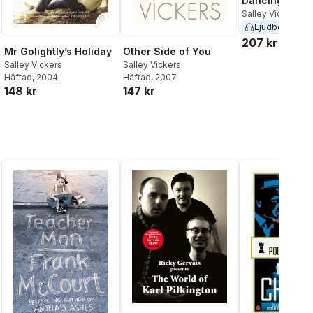
Dancing Back
Salley Vickers
Ljudbok
2009
207 kr
Mr Golightly’s Holiday
Other Side of You
Salley Vickers
Salley Vickers
Häftad
, 2004
Häftad
, 2007
148 kr
147 kr