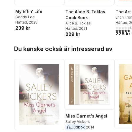
My Effin' Life
The Alice B. Toklas
The Art
Geddy Lee
Cook Book
Erich Fr
Häftad
, 2025
Häftad
, 
Alice B. Toklas
239 kr
(
Häftad
, 2021
4,8
utav 5 
228 kr
229 kr
Hoppa över listan
Du kanske också är intresserad av
Miss Garnet's Angel
Salley Vickers
Ljudbok
2014