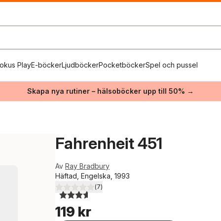
okus Play
E-böcker
Ljudböcker
Pocketböcker
Spel och pussel
Skapa nya rutiner – hälsoböcker upp till 50% →
Fahrenheit 451
Av
Ray Bradbury
Häftad, Engelska, 1993
(
7
)
3,6
utav 5 stjärnor. Totalt antal röster:
119 kr