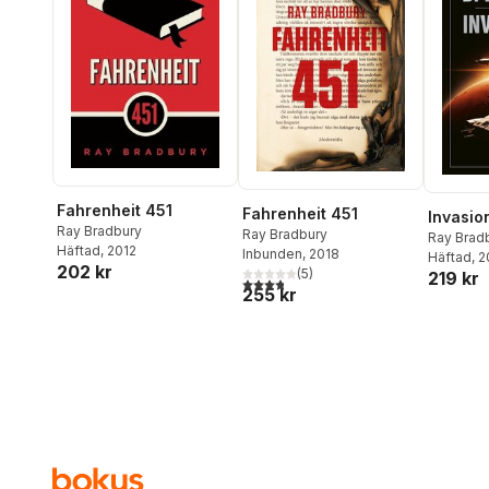
Fahrenheit 451
Fahrenheit 451
Invasio
Ray Bradbury
Ray Bradbury
Ray Brad
Häftad
, 2012
Inbunden
, 2018
Häftad
, 
202 kr
(
5
)
219 kr
3,8
utav 5 stjärnor. Totalt antal röster:
255 kr