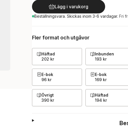
Lägg i varukorg
Beställningsvara.
Skickas
inom 3-6 vardagar
.
Fri f
Fler format och utgåvor
Häftad
Inbunden
202 kr
193 kr
E-bok
E-bok
96 kr
169 kr
Övrigt
Häftad
390 kr
194 kr
Be