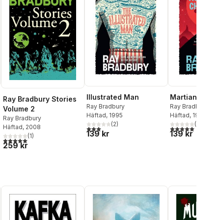
Illustrated Man
Martian Chron
Ray Bradbury Stories
Ray Bradbury
Ray Bradbury
Volume 2
Häftad
, 1995
Häftad
, 1995
Ray Bradbury
(
2
)
(
2
)
Häftad
, 2008
3,0
utav 5 stjärnor. Totalt antal röster:
5,0
utav 5 stjärnor.
139 kr
139 kr
(
1
)
5,0
utav 5 stjärnor. Totalt antal röster:
259 kr