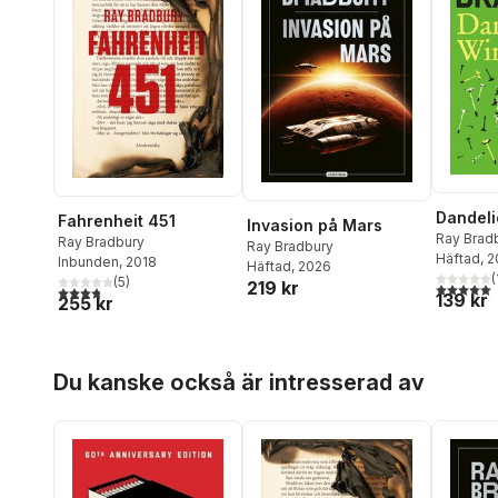
Dandeli
Fahrenheit 451
Invasion på Mars
Ray Brad
Ray Bradbury
Ray Bradbury
Häftad
, 
Inbunden
, 2018
Häftad
, 2026
(
(
5
)
219 kr
5,0
utav 5 
3,8
utav 5 stjärnor. Totalt antal röster:
139 kr
255 kr
Hoppa över listan
Du kanske också är intresserad av