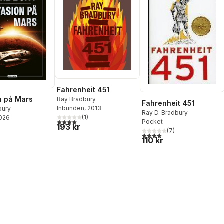
Fahrenheit 451
n på Mars
Ray Bradbury
Fahrenheit 451
Inbunden
, 2013
bury
Ray D. Bradbury
(
1
)
2026
4,0
utav 5 stjärnor. Totalt antal röster:
Pocket
193 kr
(
7
)
4,1
utav 5 stjärnor. Totalt anta
110 kr