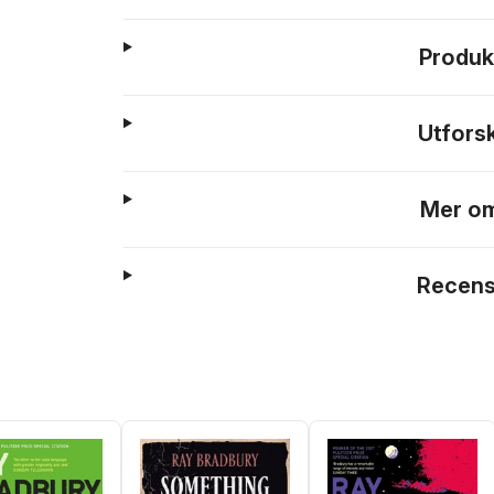
Produk
Utfors
Mer om
Recens