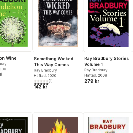
on Wine
Ray Bradbury Stories
Something Wicked
bury
Volume 1
This Way Comes
2008
Ray Bradbury
Ray Bradbury
1
)
Häftad
, 2008
Häftad
, 2020
stjärnor. Totalt antal röster:
279 kr
(
1
)
5,0
utav 5 stjärnor. Totalt antal röster:
142 kr