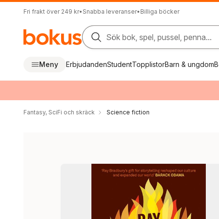
Fri frakt över 249 kr
•
Snabba leveranser
•
Billiga böcker
Sök bok, spel, pussel, penna...
Meny
Erbjudanden
Student
Topplistor
Barn & ungdom
B
Fantasy, SciFi och skräck
Science fiction