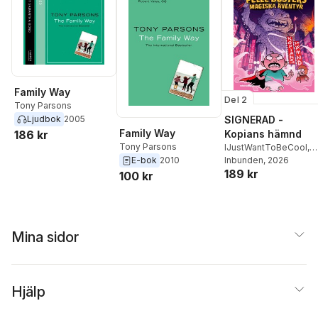
Family Way
Del 2
Tony Parsons
Ljudbok
2005
SIGNERAD -
Family Way
186 kr
Kopians hämnd
Tony Parsons
IJustWantToBeCool
,
Joel Adolphson
Inbunden
, 2026
,
Emil
E-bok
2010
189 kr
Ejdemo Beer
,
Victor
100 kr
Beer
Mina sidor
Hjälp