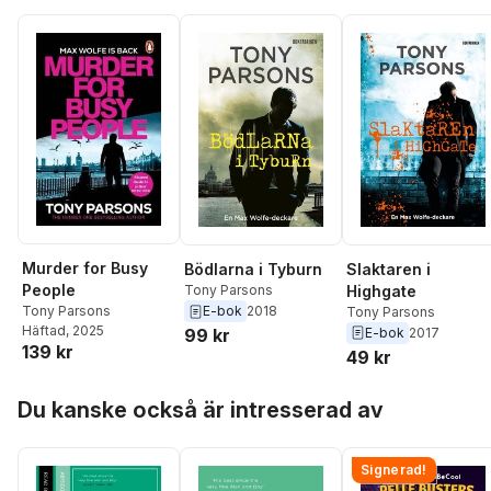
Murder for Busy
Slaktaren i
Bödlarna i Tyburn
People
Highgate
Tony Parsons
Tony Parsons
E-bok
2018
Tony Parsons
Häftad
, 2025
E-bok
2017
99 kr
139 kr
49 kr
Hoppa över listan
Du kanske också är intresserad av
Signerad!