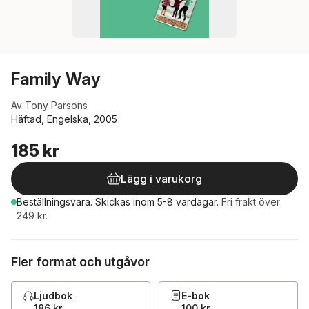
Family Way
Av
Tony Parsons
Häftad, Engelska, 2005
185 kr
Lägg i varukorg
Beställningsvara.
Skickas
inom 5-8 vardagar
.
Fri frakt över
249 kr.
Fler format och utgåvor
Ljudbok
E-bok
186 kr
100 kr