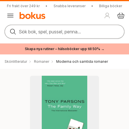
Fri frakt över 249 kr
•
Snabba leveranser
•
Billiga böcker
Sök bok, spel, pussel, penna...
Skapa nya rutiner – hälsoböcker upp till 50% →
Skönlitteratur
Romaner
Moderna och samtida romaner