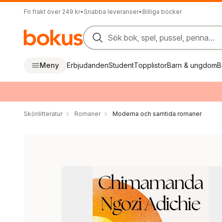
Fri frakt över 249 kr
•
Snabba leveranser
•
Billiga böcker
Sök bok, spel, pussel, penna...
Meny
Erbjudanden
Student
Topplistor
Barn & ungdom
B
Skönlitteratur
Romaner
Moderna och samtida romaner