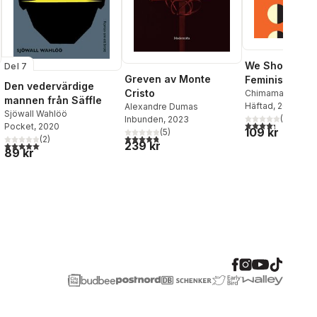
We Should All
Del 7
Greven av Monte
Feminists
Den vedervärdige
Cristo
Chimamanda Ngoz
mannen från Säffle
Häftad
, 2014
Alexandre Dumas
Sjöwall Wahlöö
(
11
)
Inbunden
, 2023
4,3
utav 5 stjärnor
al röster:
Pocket
, 2020
109 kr
(
5
)
4,8
utav 5 stjärnor. Totalt antal röster:
(
2
)
239 kr
5,0
utav 5 stjärnor. Totalt antal röster:
89 kr