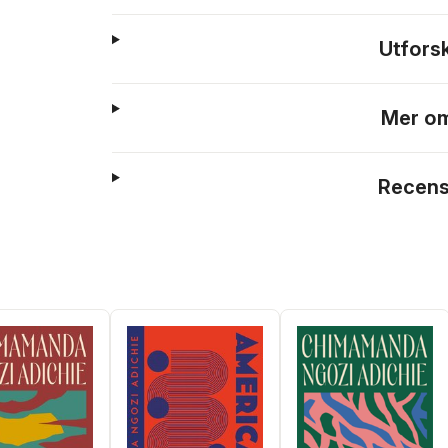
Utfors
Mer om
Recens