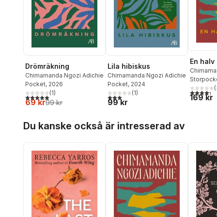
En halv 
Drömräkning
Lila hibiskus
Chimaman
Chimamanda Ngozi Adichie
Chimamanda Ngozi Adichie
Storpock
Pocket
, 2026
Pocket
, 2024
(
4,3
utav 5 
(
1
)
(
1
)
169 kr
5,0
utav 5 stjärnor. Totalt antal röster:
3,0
utav 5 stjärnor. Totalt antal röster:
69 kr
99 kr
99 kr
Hoppa över listan
Du kanske också är intresserad av