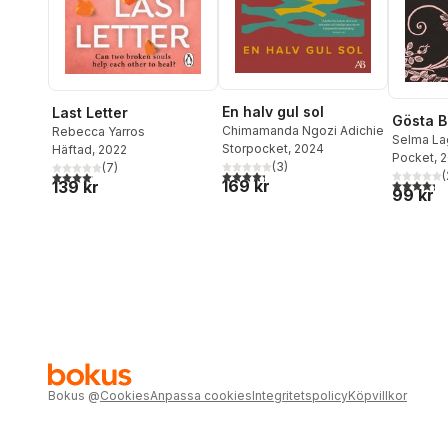
En halv gul sol
Last Letter
Gösta B
Chimamanda Ngozi Adichie
Rebecca Yarros
Selma La
Storpocket
, 2024
Häftad
, 2022
Pocket
, 
(
3
)
(
7
)
4,3
utav 5 stjärnor. Totalt antal röster:
4,1
utav 5 stjärnor. Totalt antal röster:
(
169 kr
4,3
utav 5 
139 kr
99 kr
Bokus
@
Cookies
Anpassa cookies
Integritetspolicy
Köpvillkor