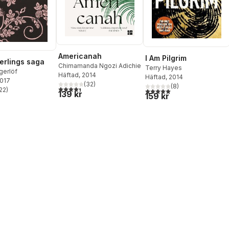
Americanah
I Am Pilgrim
erlings saga
Chimamanda Ngozi Adichie
Terry Hayes
gerlöf
Häftad
, 2014
Häftad
, 2014
2017
(
32
)
(
8
)
4,4
utav 5 stjärnor. Totalt antal röster:
22
)
5,0
utav 5 stjärnor. Totalt ant
139 kr
stjärnor. Totalt antal röster:
159 kr