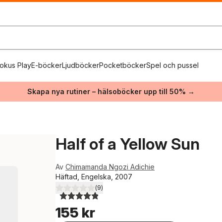
okus Play
E-böcker
Ljudböcker
Pocketböcker
Spel och pussel
Skapa nya rutiner – hälsoböcker upp till 50% →
Half of a Yellow Sun
Av
Chimamanda Ngozi Adichie
Häftad, Engelska, 2007
(
9
)
4,9
utav 5 stjärnor. Totalt antal röster:
155 kr