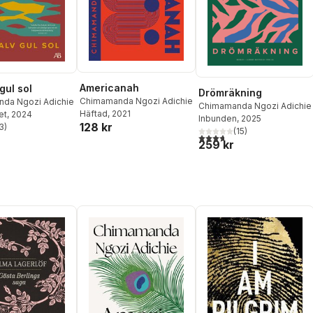
Americanah
gul sol
Drömräkning
Chimamanda Ngozi Adichie
da Ngozi Adichie
Chimamanda Ngozi Adichie
Häftad
, 2021
et
, 2024
Inbunden
, 2025
128 kr
3
)
(
15
)
stjärnor. Totalt antal röster:
3,7
utav 5 stjärnor. Totalt ant
259 kr