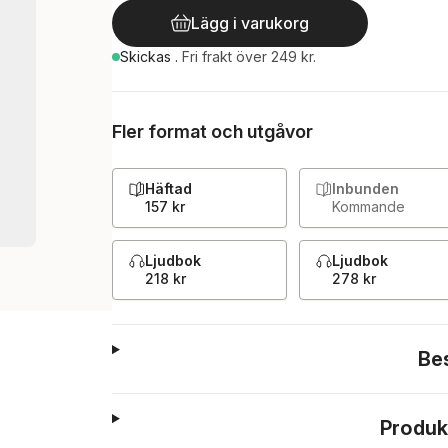
Lägg i varukorg
Skickas
.
Fri frakt över 249 kr.
Fler format och utgåvor
Häftad
Inbunden
157 kr
Kommande
Ljudbok
Ljudbok
218 kr
278 kr
Be
Produk