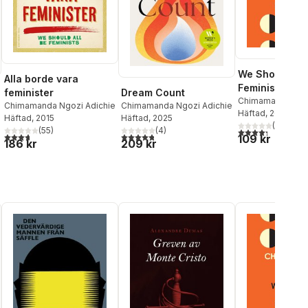
We Should All
Alla borde vara
Feminists
Dream Count
feminister
Chimamanda Ngoz
Chimamanda Ngozi Adichie
Chimamanda Ngozi Adichie
Häftad
, 2014
Häftad
, 2025
Häftad
, 2015
(
11
)
(
4
)
(
55
)
4,3
utav 5 stjärnor
al röster:
4,8
utav 5 stjärnor. Totalt antal röster:
3,7
utav 5 stjärnor. Totalt antal röster:
109 kr
209 kr
186 kr