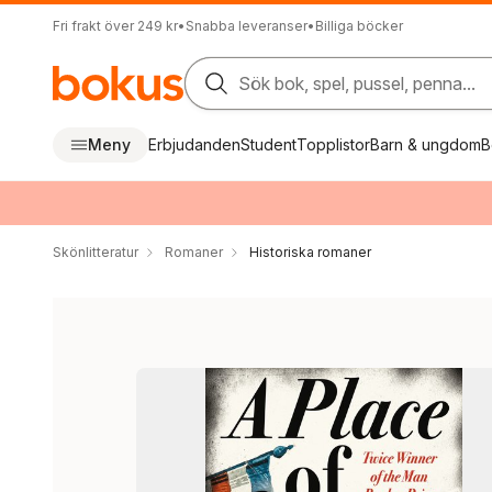
Fri frakt över 249 kr
•
Snabba leveranser
•
Billiga böcker
Sök bok, spel, pussel, penna...
Meny
Erbjudanden
Student
Topplistor
Barn & ungdom
B
Skönlitteratur
Romaner
Historiska romaner