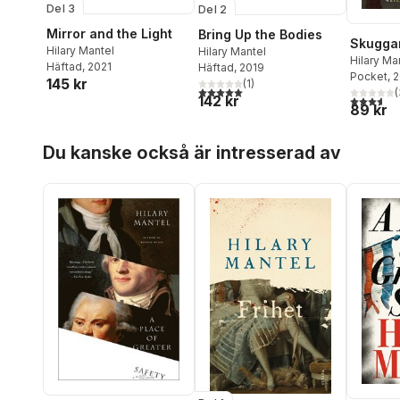
Del 3
Del 2
Mirror and the Light
Bring Up the Bodies
Skuggan
Hilary Mantel
Hilary Mantel
Hilary Ma
Häftad
, 2021
Häftad
, 2019
Pocket
, 
145 kr
(
1
)
5,0
utav 5 stjärnor. Totalt antal röster:
(
142 kr
3,6
utav 5 
89 kr
Hoppa över listan
Du kanske också är intresserad av