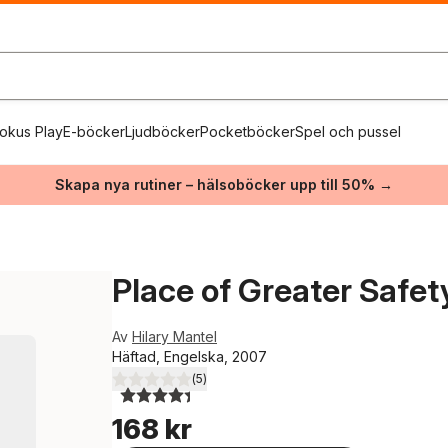
okus Play
E-böcker
Ljudböcker
Pocketböcker
Spel och pussel
Skapa nya rutiner – hälsoböcker upp till 50% →
Place of Greater Safet
Av
Hilary Mantel
Häftad, Engelska, 2007
(
5
)
4,4
utav 5 stjärnor. Totalt antal röster:
168 kr