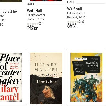
Del 1
Del 1
Wolf hall
Wolf Hall
 av ett liv
Hilary Mantel
Hilary Mantel
ntel
Pocket
, 2020
Häftad
, 2019
2016
(
13
)
(
6
)
3,9
utav 5 stjärnor. Totalt ant
30
)
3,5
utav 5 stjärnor. Totalt antal röster:
89 kr
stjärnor. Totalt antal röster:
145 kr