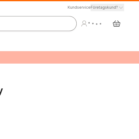
Kundservice
Företagskund?
y