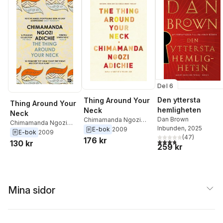
Del 6
Den yttersta
Thing Around Your
Thing Around Your
hemligheten
Neck
Neck
Dan Brown
Chimamanda Ngozi
Chimamanda Ngozi
Inbunden
, 2025
Adichie
E-bok
2009
Adichie
E-bok
2009
(
47
)
176 kr
3,8
utav 5 stjärnor. Tota
130 kr
259 kr
Mina sidor