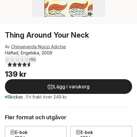
Thing Around Your Neck
Av
Chimamanda Ngozi Adichie
Häftad, Engelska, 2009
(
10
)
4,6
utav 5 stjärnor. Totalt antal röster:
139 kr
Lägg i varukorg
Skickas
.
Fri frakt över 249 kr.
Fler format och utgåvor
E-bok
E-bok