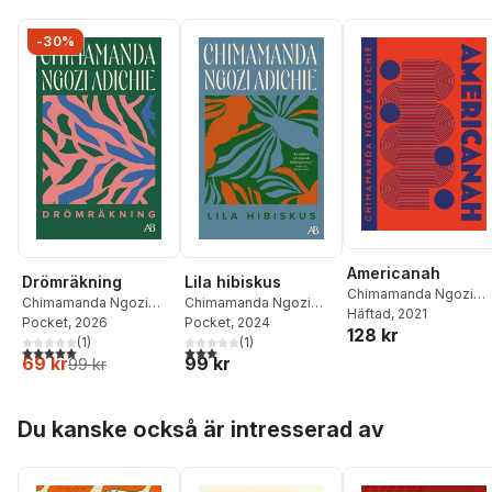
-30%
Americanah
Drömräkning
Lila hibiskus
Chimamanda Ngozi
Chimamanda Ngozi
Chimamanda Ngozi
Adichie
Häftad
, 2021
Adichie
Pocket
, 2026
Adichie
Pocket
, 2024
128 kr
(
1
)
(
1
)
5,0
utav 5 stjärnor. Totalt antal röster:
3,0
utav 5 stjärnor. Totalt antal röster:
69 kr
99 kr
99 kr
Hoppa över listan
Du kanske också är intresserad av