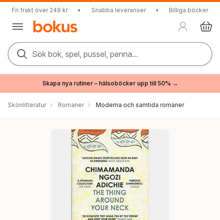
Fri frakt över 249 kr
•
Snabba leveranser
•
Billiga böcker
Sök bok, spel, pussel, penna...
Skapa nya rutiner – hälsoböcker upp till 50% →
Skönlitteratur
Romaner
Moderna och samtida romaner