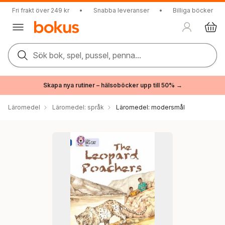
Fri frakt över 249 kr
•
Snabba leveranser
•
Billiga böcker
Sök bok, spel, pussel, penna...
Skapa nya rutiner – hälsoböcker upp till 50% →
Läromedel
Läromedel: språk
Läromedel: modersmål