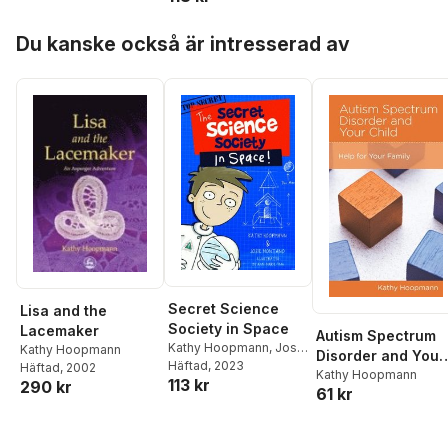
Hoppa över listan
Du kanske också är intresserad av
Secret Science
Lisa and the
Society in Space
Lacemaker
Autism Spectrum
Kathy Hoopmann
,
Josie
Kathy Hoopmann
Disorder and Your
Montano
Häftad
, 2023
Häftad
, 2002
Child
Kathy Hoopmann
113 kr
290 kr
61 kr