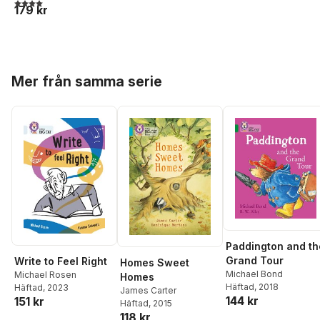
4,0
utav 5 stjärnor. Totalt antal röster:
179 kr
Hoppa över listan
Mer från samma serie
Paddington and th
Grand Tour
Write to Feel Right
Homes Sweet
Michael Bond
Michael Rosen
Homes
Häftad
, 2018
Häftad
, 2023
James Carter
144 kr
151 kr
Häftad
, 2015
118 kr